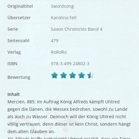
Originaltitel
Swordsong
Übersetzer
Karolina Fell
Serie
Saxon Chronicles Band 4
Seitenzahl
479
Verlag
RoRoRo
ISBN
978-3-499-24802-3
Bewertung
Inhalt
Mercien, 885: Im Auftrag König Alfreds kämpft Uhtred
gegen die Dänen, die Wessex bedrohen, sowohl zu Lande
als auch zu Wasser. Dennoch will der König Uhtred nicht
völlig vertrauen, denn dieser ist kein Christ, sondern hängt
dem alten Glauben an.
Als Alfreds Neffe Aethelwold Uhtred erzählt, dass ein Toter,