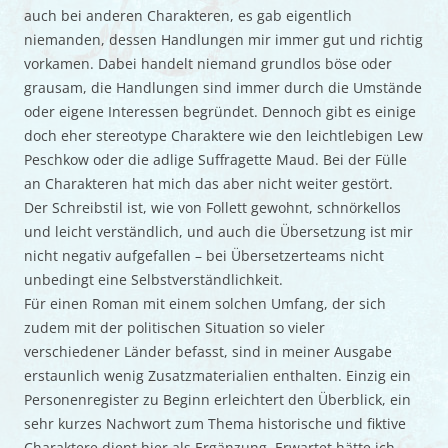
auch bei anderen Charakteren, es gab eigentlich
niemanden, dessen Handlungen mir immer gut und richtig
vorkamen. Dabei handelt niemand grundlos böse oder
grausam, die Handlungen sind immer durch die Umstände
oder eigene Interessen begründet. Dennoch gibt es einige
doch eher stereotype Charaktere wie den leichtlebigen Lew
Peschkow oder die adlige Suffragette Maud. Bei der Fülle
an Charakteren hat mich das aber nicht weiter gestört.
Der Schreibstil ist, wie von Follett gewohnt, schnörkellos
und leicht verständlich, und auch die Übersetzung ist mir
nicht negativ aufgefallen – bei Übersetzerteams nicht
unbedingt eine Selbstverständlichkeit.
Für einen Roman mit einem solchen Umfang, der sich
zudem mit der politischen Situation so vieler
verschiedener Länder befasst, sind in meiner Ausgabe
erstaunlich wenig Zusatzmaterialien enthalten. Einzig ein
Personenregister zu Beginn erleichtert den Überblick, ein
sehr kurzes Nachwort zum Thema historische und fiktive
Charaktere dient hier als Ergänzung. Erwartet hätte ich