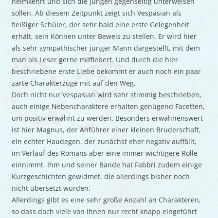
heimkehrt und sich die Jungen gegenseitig unterweisen
sollen. Ab diesem Zeitpunkt zeigt sich Vespasian als
fleißiger Schüler, der sehr bald eine erste Gelegenheit
erhält, sein Können unter Beweis zu stellen. Er wird hier
als sehr sympathischer junger Mann dargestellt, mit dem
man als Leser gerne mitfiebert. Und durch die hier
beschriebene erste Liebe bekommt er auch noch ein paar
zarte Charakterzüge mit auf den Weg.
Doch nicht nur Vespasian wird sehr stimmig beschrieben,
auch einige Nebencharaktere erhalten genügend Facetten,
um positiv erwähnt zu werden. Besonders erwähnenswert
ist hier Magnus, der Anführer einer kleinen Bruderschaft,
ein echter Haudegen, der zunächst eher negativ auffällt,
im Verlauf des Romans aber eine immer wichtigere Rolle
einnimmt. Ihm und seiner Bande hat Fabbri zudem einige
Kurzgeschichten gewidmet, die allerdings bisher noch
nicht übersetzt wurden.
Allerdings gibt es eine sehr große Anzahl an Charakteren,
so dass doch viele von ihnen nur recht knapp eingeführt