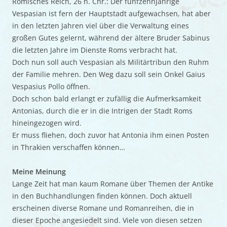
Römisches Reich, 26 n. Chr.: Der fünfzehnjährige
Vespasian ist fern der Hauptstadt aufgewachsen, hat aber
in den letzten Jahren viel über die Verwaltung eines
großen Gutes gelernt, während der ältere Bruder Sabinus
die letzten Jahre im Dienste Roms verbracht hat.
Doch nun soll auch Vespasian als Militärtribun den Ruhm
der Familie mehren. Den Weg dazu soll sein Onkel Gaius
Vespasius Pollo öffnen.
Doch schon bald erlangt er zufällig die Aufmerksamkeit
Antonias, durch die er in die Intrigen der Stadt Roms
hineingezogen wird.
Er muss fliehen, doch zuvor hat Antonia ihm einen Posten
in Thrakien verschaffen können…
Meine Meinung
Lange Zeit hat man kaum Romane über Themen der Antike
in den Buchhandlungen finden können. Doch aktuell
erscheinen diverse Romane und Romanreihen, die in
dieser Epoche angesiedelt sind. Viele von diesen setzen