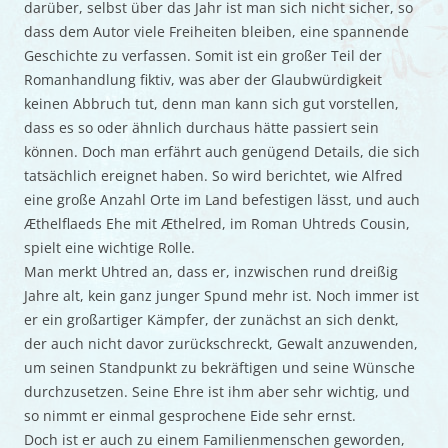
darüber, selbst über das Jahr ist man sich nicht sicher, so
dass dem Autor viele Freiheiten bleiben, eine spannende
Geschichte zu verfassen. Somit ist ein großer Teil der
Romanhandlung fiktiv, was aber der Glaubwürdigkeit
keinen Abbruch tut, denn man kann sich gut vorstellen,
dass es so oder ähnlich durchaus hätte passiert sein
können. Doch man erfährt auch genügend Details, die sich
tatsächlich ereignet haben. So wird berichtet, wie Alfred
eine große Anzahl Orte im Land befestigen lässt, und auch
Æthelflaeds Ehe mit Æthelred, im Roman Uhtreds Cousin,
spielt eine wichtige Rolle.
Man merkt Uhtred an, dass er, inzwischen rund dreißig
Jahre alt, kein ganz junger Spund mehr ist. Noch immer ist
er ein großartiger Kämpfer, der zunächst an sich denkt,
der auch nicht davor zurückschreckt, Gewalt anzuwenden,
um seinen Standpunkt zu bekräftigen und seine Wünsche
durchzusetzen. Seine Ehre ist ihm aber sehr wichtig, und
so nimmt er einmal gesprochene Eide sehr ernst.
Doch ist er auch zu einem Familienmenschen geworden,