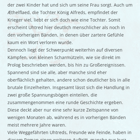
der zwei Kinder hat und sich um seine Frau sorgt. Auch um
Æthelflaed, die Tochter König Alfreds, empfindet der
Krieger viel, liebt er sich doch wie eine Tochter. Somit
erscheint Uhtred hier deutlich menschlicher als noch in
den vorherigen Bänden, in denen über zartere Gefühle
kaum ein Wort verloren wurde.
Dennoch liegt der Schwerpunkt weiterhin auf diversen
Kämpfen, von kleinen Scharmützeln, wie sie direkt im
Prolog beschrieben werden, bis hin zu Großereignissen.
Spannend sind sie alle, aber manche sind eher
oberflächlich gehalten, andere schon deutlicher bis in alle
brutale Einzelheiten. Insgesamt lässt sich die Handlung in
zwei große Spannungsbögen einteilen, die
zusammengenommen eine runde Geschichte ergeben.
Diese deckt aber nur eine sehr kurze Zeitspanne von
wenigen Monaten ab, während es in vorherigen Bänden
meist mehrere Jahre waren.
Viele Weggefährten Uhtreds, Freunde wie Feinde, haben in
diesem Roman einen weiteren Auftritt, manche nur kurz,