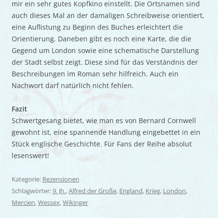
mir ein sehr gutes Kopfkino einstellt. Die Ortsnamen sind
auch dieses Mal an der damaligen Schreibweise orientiert,
eine Auflistung zu Beginn des Buches erleichtert die
Orientierung. Daneben gibt es noch eine Karte, die die
Gegend um London sowie eine schematische Darstellung
der Stadt selbst zeigt. Diese sind für das Verständnis der
Beschreibungen im Roman sehr hilfreich. Auch ein
Nachwort darf natürlich nicht fehlen.
Fazit
Schwertgesang bietet, wie man es von Bernard Cornwell
gewohnt ist, eine spannende Handlung eingebettet in ein
Stück englische Geschichte. Für Fans der Reihe absolut
lesenswert!
Kategorie:
Rezensionen
Schlagwörter:
9. Jh.
,
Alfred der Große
,
England
,
Krieg
,
London
,
Mercien
,
Wessex
,
Wikinger