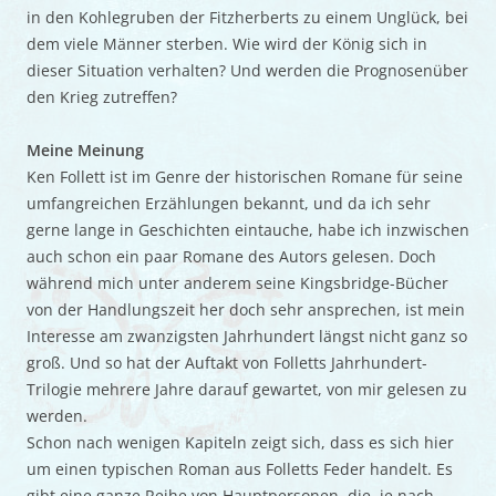
in den Kohlegruben der Fitzherberts zu einem Unglück, bei
dem viele Männer sterben. Wie wird der König sich in
dieser Situation verhalten? Und werden die Prognosenüber
den Krieg zutreffen?
Meine Meinung
Ken Follett ist im Genre der historischen Romane für seine
umfangreichen Erzählungen bekannt, und da ich sehr
gerne lange in Geschichten eintauche, habe ich inzwischen
auch schon ein paar Romane des Autors gelesen. Doch
während mich unter anderem seine Kingsbridge-Bücher
von der Handlungszeit her doch sehr ansprechen, ist mein
Interesse am zwanzigsten Jahrhundert längst nicht ganz so
groß. Und so hat der Auftakt von Folletts Jahrhundert-
Trilogie mehrere Jahre darauf gewartet, von mir gelesen zu
werden.
Schon nach wenigen Kapiteln zeigt sich, dass es sich hier
um einen typischen Roman aus Folletts Feder handelt. Es
gibt eine ganze Reihe von Hauptpersonen, die, je nach