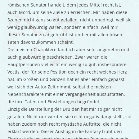
römischen Senator handelt, dem jedes Mittel recht ist,
auch Mord, um seine Ziele zu erreichen. Mir haben diese
Szenen nicht ganz so gut gefallen, nicht unbedingt, weil sie
wenig glaubwürdig wären, sondern einfach, weil mir
dieser Senator zu abgebrüht ist und er mit allen bösen
Taten davonzukommen scheint.
Die meisten Charaktere fand ich aber sehr angenehm und
auch glaubwürdig beschrieben. Zwar waren die
Hauptpersonen vielleicht ein wenig zu gut, insbesondere
Vectis, der für seine Position doch ein recht weiches Herz
hat, im Großen und Ganzen hat es aber einfach gepasst,
weil sich der Autor Zeit nimmt, selbst die meisten
Nebencharaktere mit einer Vergangenheit auszustatten,
die ihre Taten und Einstellungen begründet.
Einzig die Darstellung der Druiden hat mir so gar nicht
gefallen. Nicht nur werden sie recht negativ dargestellt, sie
haben zudem noch recht mystische Auftritte, die nicht
erklärt werden. Dieser Ausflug in die Fantasy trübt den
Eindruck dieses sonst doch so schönen Romans ein wenig.