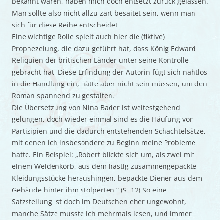
bekannt waren, haben mich doch entsetzt zurück gelassen.
Man sollte also nicht allzu zart besaitet sein, wenn man
sich für diese Reihe entscheidet.
Eine wichtige Rolle spielt auch hier die (fiktive)
Prophezeiung, die dazu geführt hat, dass König Edward
Reliquien der britischen Länder unter seine Kontrolle
gebracht hat. Diese Erfindung der Autorin fügt sich nahtlos
in die Handlung ein, hätte aber nicht sein müssen, um den
Roman spannend zu gestalten.
Die Übersetzung von Nina Bader ist weitestgehend
gelungen, doch wieder einmal sind es die Häufung von
Partizipien und die dadurch entstehenden Schachtelsätze,
mit denen ich insbesondere zu Beginn meine Probleme
hatte. Ein Beispiel: „Robert blickte sich um, als zwei mit
einem Weidenkorb, aus dem hastig zusammengepackte
Kleidungsstücke heraushingen, bepackte Diener aus dem
Gebäude hinter ihm stolperten.“ (S. 12) So eine
Satzstellung ist doch im Deutschen eher ungewohnt,
manche Sätze musste ich mehrmals lesen, und immer