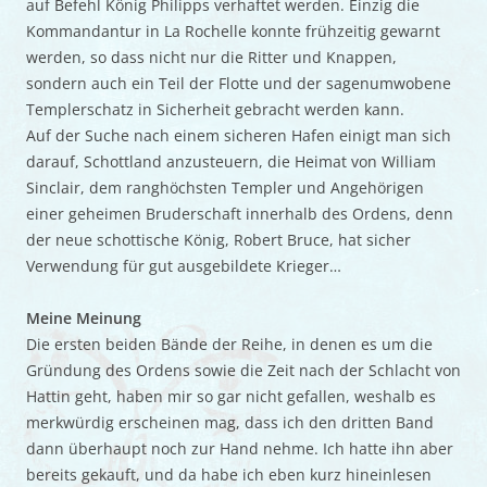
auf Befehl König Philipps verhaftet werden. Einzig die
Kommandantur in La Rochelle konnte frühzeitig gewarnt
werden, so dass nicht nur die Ritter und Knappen,
sondern auch ein Teil der Flotte und der sagenumwobene
Templerschatz in Sicherheit gebracht werden kann.
Auf der Suche nach einem sicheren Hafen einigt man sich
darauf, Schottland anzusteuern, die Heimat von William
Sinclair, dem ranghöchsten Templer und Angehörigen
einer geheimen Bruderschaft innerhalb des Ordens, denn
der neue schottische König, Robert Bruce, hat sicher
Verwendung für gut ausgebildete Krieger…
Meine Meinung
Die ersten beiden Bände der Reihe, in denen es um die
Gründung des Ordens sowie die Zeit nach der Schlacht von
Hattin geht, haben mir so gar nicht gefallen, weshalb es
merkwürdig erscheinen mag, dass ich den dritten Band
dann überhaupt noch zur Hand nehme. Ich hatte ihn aber
bereits gekauft, und da habe ich eben kurz hineinlesen