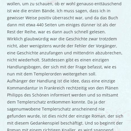
wollen, um zu schauen, ob er wohl genauso enttäuschend
ist wie die ersten Bände. Ich muss sagen, dass ich in
gewisser Weise positiv überrascht war, und da das Buch
dann mit etwa 440 Seiten um einiges dünner ist als der
Rest der Reihe, war es dann auch schnell gelesen.
Wirklich glaubwürdig war die Geschichte zwar trotzdem
nicht, aber wenigstens wurde der Fehler der Vorgänger,
eine Geschichte anzufangen und mittendrin abzubrechen,
nicht wiederholt. Stattdessen gibt es einen einzigen
Handlungsbogen, der sich mit der Frage befasst, wie es
nun mit dem Templerorden weitergehen soll.
Aufhänger der Handlung ist die Idee, dass eine einzige
Kommandantur in Frankreich rechtzeitig von den Plänen
Philipps des Schönen informiert werden und so mitsamt
dem Templerschatz entkommen konnte. Da ja der
sagenumwobene Templerschatz anscheinend nie
gefunden wurde, ist dies nicht der einzige Roman, der sich
mit diesem Gedankenspiel beschäftigt. Und so beginnt der
Roman mit einem richtigen Knaller, es wird spannend,