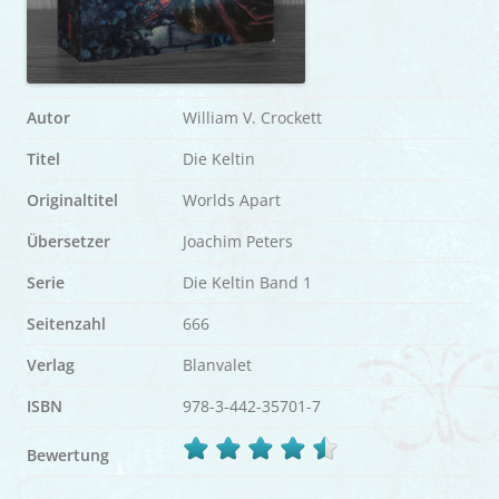
Autor
William V. Crockett
Titel
Die Keltin
Originaltitel
Worlds Apart
Übersetzer
Joachim Peters
Serie
Die Keltin Band 1
Seitenzahl
666
Verlag
Blanvalet
ISBN
978-3-442-35701-7
Bewertung