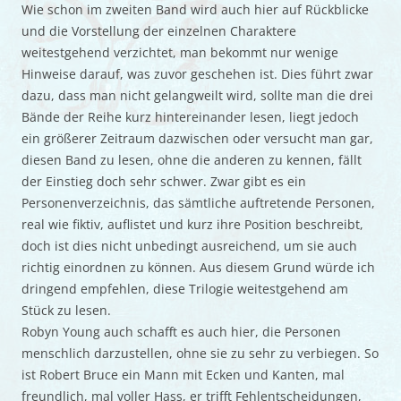
Wie schon im zweiten Band wird auch hier auf Rückblicke
und die Vorstellung der einzelnen Charaktere
weitestgehend verzichtet, man bekommt nur wenige
Hinweise darauf, was zuvor geschehen ist. Dies führt zwar
dazu, dass man nicht gelangweilt wird, sollte man die drei
Bände der Reihe kurz hintereinander lesen, liegt jedoch
ein größerer Zeitraum dazwischen oder versucht man gar,
diesen Band zu lesen, ohne die anderen zu kennen, fällt
der Einstieg doch sehr schwer. Zwar gibt es ein
Personenverzeichnis, das sämtliche auftretende Personen,
real wie fiktiv, auflistet und kurz ihre Position beschreibt,
doch ist dies nicht unbedingt ausreichend, um sie auch
richtig einordnen zu können. Aus diesem Grund würde ich
dringend empfehlen, diese Trilogie weitestgehend am
Stück zu lesen.
Robyn Young auch schafft es auch hier, die Personen
menschlich darzustellen, ohne sie zu sehr zu verbiegen. So
ist Robert Bruce ein Mann mit Ecken und Kanten, mal
freundlich, mal voller Hass, er trifft Fehlentscheidungen,