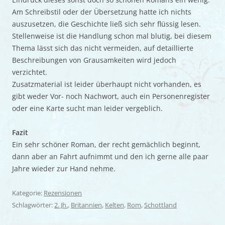
Am Schreibstil oder der Übersetzung hatte ich nichts
auszusetzen, die Geschichte ließ sich sehr flüssig lesen.
Stellenweise ist die Handlung schon mal blutig, bei diesem
Thema lässt sich das nicht vermeiden, auf detaillierte
Beschreibungen von Grausamkeiten wird jedoch
verzichtet.
Zusatzmaterial ist leider überhaupt nicht vorhanden, es
gibt weder Vor- noch Nachwort, auch ein Personenregister
oder eine Karte sucht man leider vergeblich.
Fazit
Ein sehr schöner Roman, der recht gemächlich beginnt,
dann aber an Fahrt aufnimmt und den ich gerne alle paar
Jahre wieder zur Hand nehme.
Kategorie:
Rezensionen
Schlagwörter:
2. Jh.
,
Britannien
,
Kelten
,
Rom
,
Schottland