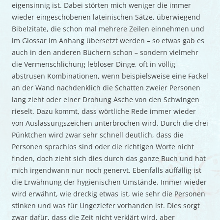
eigensinnig ist. Dabei störten mich weniger die immer
wieder eingeschobenen lateinischen Sätze, überwiegend
Bibelzitate, die schon mal mehrere Zeilen einnehmen und
im Glossar im Anhang übersetzt werden – so etwas gab es
auch in den anderen Büchern schon – sondern vielmehr
die Vermenschlichung lebloser Dinge, oft in völlig
abstrusen Kombinationen, wenn beispielsweise eine Fackel
an der Wand nachdenklich die Schatten zweier Personen
lang zieht oder einer Drohung Asche von den Schwingen
rieselt. Dazu kommt, dass wörtliche Rede immer wieder
von Auslassungszeichen unterbrochen wird. Durch die drei
Pünktchen wird zwar sehr schnell deutlich, dass die
Personen sprachlos sind oder die richtigen Worte nicht
finden, doch zieht sich dies durch das ganze Buch und hat
mich irgendwann nur noch genervt. Ebenfalls auffällig ist
die Erwähnung der hygienischen Umstände. Immer wieder
wird erwähnt, wie dreckig etwas ist, wie sehr die Personen
stinken und was für Ungeziefer vorhanden ist. Dies sorgt
zwar dafür, dass die Zeit nicht verklärt wird, aber