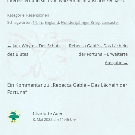
interessiert und sich von Wälzern nicht abschrecken lässt.
Kategorie:
Rezensionen
Schlagwörter:
14. Jh.
,
England
,
Hundertjähriger Krieg
,
Lancaster
Beitragsnavigation
←
Jack Whyte – Der Schatz
Rebecca Gablé – Das Lächeln
des Blutes
der Fortuna – Erweiterte
Ausgabe
→
Ein Kommentar zu „
Rebecca Gablé – Das Lächeln der
Fortuna
“
Charlotte Auer
3. Mai 2022 um 11:46 Uhr