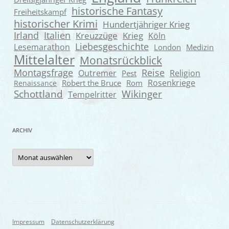
historische Fantasy
Freiheitskampf
historischer Krimi
Hundertjähriger Krieg
Irland
Italien
Kreuzzüge
Krieg
Köln
Liebesgeschichte
Lesemarathon
London
Medizin
Mittelalter
Monatsrückblick
Montagsfrage
Reise
Outremer
Religion
Pest
Rosenkriege
Robert the Bruce
Rom
Renaissance
Wikinger
Schottland
Tempelritter
ARCHIV
Archiv
Impressum
Datenschutzerklärung