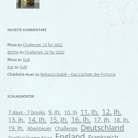
NEUESTE KOMMENTARE
Rissa
zu
Challenge: 22 für 2022
Birthe
zu
Challenge: 22 für 2022
Rissa
zu
SuB
Kat
zu
SuB
Charlotte Auer
zu
Rebecca Gablé – Das Lächeln der Fortuna
SCHLAGWÖRTER
12. Jh.
11. Jh.
9. Jh.
7 days - 7 books
10. Jh
16. Jh.
14. Jh.
15. Jh.
13. Jh.
17. Jh.
18. Jh.
Deutschland
19. Jh.
Abenteuer
Challenge
England
Frankreich
Dreißigjähriger Krieg