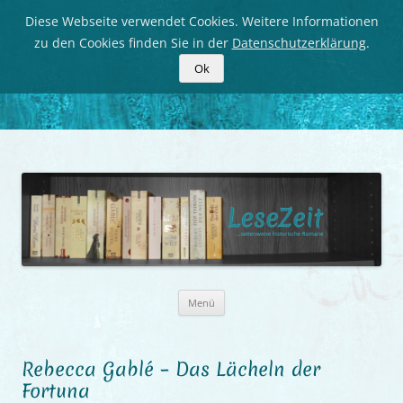
Diese Webseite verwendet Cookies. Weitere Informationen
zu den Cookies finden Sie in der
Datenschutzerklärung
.
Ok
LeseZeit
Seitenweise historische Romane
Zum
Menü
Inhalt
springen
Rebecca Gablé – Das Lächeln der
Fortuna