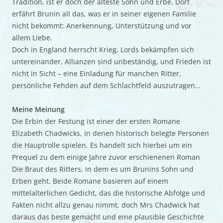
Tradition, ist er doch der älteste Sohn und Erbe. Dort
erfährt Brunin all das, was er in seiner eigenen Familie
nicht bekommt: Anerkennung, Unterstützung und vor
allem Liebe.
Doch in England herrscht Krieg, Lords bekämpfen sich
untereinander, Allianzen sind unbeständig, und Frieden ist
nicht in Sicht – eine Einladung für manchen Ritter,
persönliche Fehden auf dem Schlachtfeld auszutragen…
Meine Meinung
Die Erbin der Festung ist einer der ersten Romane
Elizabeth Chadwicks, in denen historisch belegte Personen
die Hauptrolle spielen. Es handelt sich hierbei um ein
Prequel zu dem einige Jahre zuvor erschienenen Roman
Die Braut des Ritters, in dem es um Brunins Sohn und
Erben geht. Beide Romane basieren auf einem
mittelalterlichen Gedicht, das die historische Abfolge und
Fakten nicht allzu genau nimmt, doch Mrs Chadwick hat
daraus das beste gemacht und eine plausible Geschichte