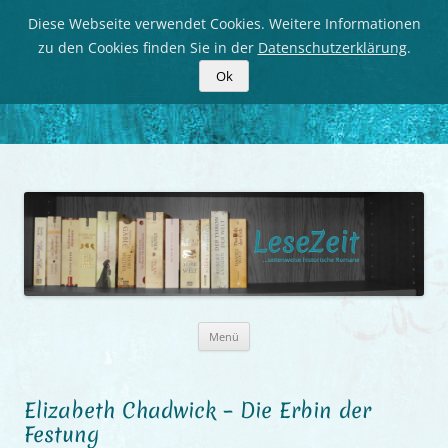
Diese Webseite verwendet Cookies. Weitere Informationen
zu den Cookies finden Sie in der
Datenschutzerklärung
.
Ok
LeseZeit
Seitenweise historische Romane
Zum
Menü
Inhalt
springen
Elizabeth Chadwick – Die Erbin der
Festung