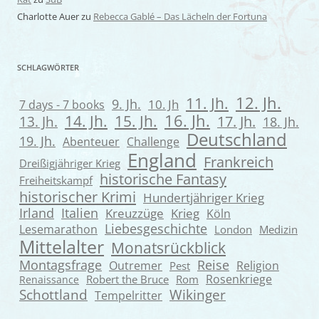
Charlotte Auer
zu
Rebecca Gablé – Das Lächeln der Fortuna
SCHLAGWÖRTER
12. Jh.
11. Jh.
9. Jh.
7 days - 7 books
10. Jh
16. Jh.
14. Jh.
15. Jh.
13. Jh.
17. Jh.
18. Jh.
Deutschland
19. Jh.
Abenteuer
Challenge
England
Frankreich
Dreißigjähriger Krieg
historische Fantasy
Freiheitskampf
historischer Krimi
Hundertjähriger Krieg
Irland
Italien
Kreuzzüge
Krieg
Köln
Liebesgeschichte
Lesemarathon
London
Medizin
Mittelalter
Monatsrückblick
Montagsfrage
Reise
Outremer
Religion
Pest
Rosenkriege
Robert the Bruce
Rom
Renaissance
Wikinger
Schottland
Tempelritter