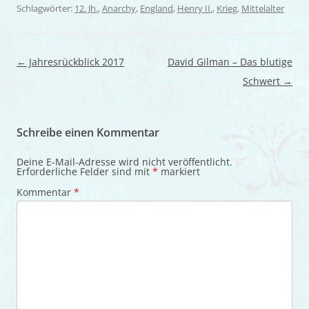
Schlagwörter:
12. Jh.
,
Anarchy
,
England
,
Henry II.
,
Krieg
,
Mittelalter
Beitragsnavigation
←
Jahresrückblick 2017
David Gilman – Das blutige
Schwert
→
Schreibe einen Kommentar
Deine E-Mail-Adresse wird nicht veröffentlicht.
Erforderliche Felder sind mit
*
markiert
Kommentar
*