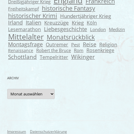
England
Frankreich
Dreißigjähriger Krieg
historische Fantasy
Freiheitskampf
historischer Krimi
Hundertjähriger Krieg
Irland
Italien
Kreuzzüge
Krieg
Köln
Liebesgeschichte
Lesemarathon
London
Medizin
Mittelalter
Monatsrückblick
Montagsfrage
Reise
Outremer
Religion
Pest
Rosenkriege
Robert the Bruce
Rom
Renaissance
Wikinger
Schottland
Tempelritter
ARCHIV
Archiv
Impressum
Datenschutzerklärung