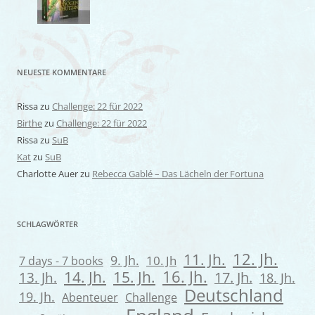
NEUESTE KOMMENTARE
Rissa
zu
Challenge: 22 für 2022
Birthe
zu
Challenge: 22 für 2022
Rissa
zu
SuB
Kat
zu
SuB
Charlotte Auer
zu
Rebecca Gablé – Das Lächeln der Fortuna
SCHLAGWÖRTER
12. Jh.
11. Jh.
9. Jh.
7 days - 7 books
10. Jh
16. Jh.
14. Jh.
15. Jh.
13. Jh.
17. Jh.
18. Jh.
Deutschland
19. Jh.
Abenteuer
Challenge