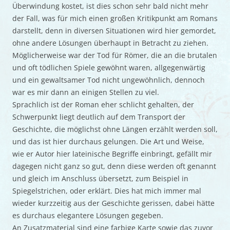
Überwindung kostet, ist dies schon sehr bald nicht mehr
der Fall, was für mich einen großen Kritikpunkt am Romans
darstellt, denn in diversen Situationen wird hier gemordet,
ohne andere Lösungen überhaupt in Betracht zu ziehen.
Möglicherweise war der Tod für Römer, die an die brutalen
und oft tödlichen Spiele gewöhnt waren, allgegenwärtig
und ein gewaltsamer Tod nicht ungewöhnlich, dennoch
war es mir dann an einigen Stellen zu viel.
Sprachlich ist der Roman eher schlicht gehalten, der
Schwerpunkt liegt deutlich auf dem Transport der
Geschichte, die möglichst ohne Längen erzählt werden soll,
und das ist hier durchaus gelungen. Die Art und Weise,
wie er Autor hier lateinische Begriffe einbringt, gefällt mir
dagegen nicht ganz so gut, denn diese werden oft genannt
und gleich im Anschluss übersetzt, zum Beispiel in
Spiegelstrichen, oder erklärt. Dies hat mich immer mal
wieder kurzzeitig aus der Geschichte gerissen, dabei hätte
es durchaus elegantere Lösungen gegeben.
An Zusatzmaterial sind eine farbige Karte sowie das zuvor