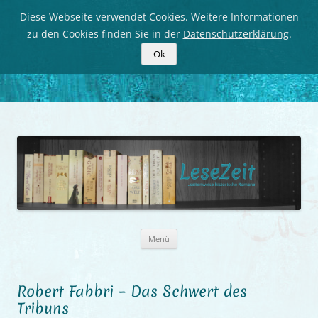
Diese Webseite verwendet Cookies. Weitere Informationen
zu den Cookies finden Sie in der
Datenschutzerklärung
.
Ok
LeseZeit
Seitenweise historische Romane
Zum
Menü
Inhalt
springen
Robert Fabbri – Das Schwert des
Tribuns