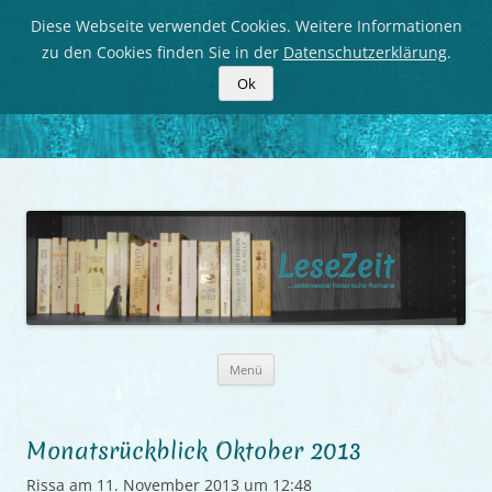
Diese Webseite verwendet Cookies. Weitere Informationen
zu den Cookies finden Sie in der
Datenschutzerklärung
.
Ok
LeseZeit
Seitenweise historische Romane
Zum
Menü
Inhalt
springen
Monatsrückblick Oktober 2013
Rissa
am
11. November 2013 um 12:48