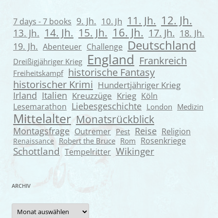
12. Jh.
11. Jh.
9. Jh.
7 days - 7 books
10. Jh
16. Jh.
14. Jh.
15. Jh.
13. Jh.
17. Jh.
18. Jh.
Deutschland
19. Jh.
Abenteuer
Challenge
England
Frankreich
Dreißigjähriger Krieg
historische Fantasy
Freiheitskampf
historischer Krimi
Hundertjähriger Krieg
Irland
Italien
Kreuzzüge
Krieg
Köln
Liebesgeschichte
Lesemarathon
London
Medizin
Mittelalter
Monatsrückblick
Montagsfrage
Reise
Outremer
Religion
Pest
Rosenkriege
Robert the Bruce
Rom
Renaissance
Wikinger
Schottland
Tempelritter
ARCHIV
Archiv