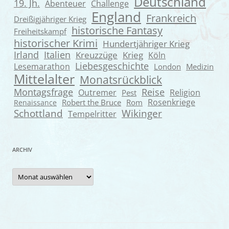
Deutschland
19. Jh.
Abenteuer
Challenge
England
Frankreich
Dreißigjähriger Krieg
historische Fantasy
Freiheitskampf
historischer Krimi
Hundertjähriger Krieg
Irland
Italien
Kreuzzüge
Krieg
Köln
Liebesgeschichte
Lesemarathon
London
Medizin
Mittelalter
Monatsrückblick
Montagsfrage
Reise
Outremer
Religion
Pest
Rosenkriege
Robert the Bruce
Rom
Renaissance
Wikinger
Schottland
Tempelritter
ARCHIV
Archiv