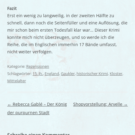
Fazit
Erst ein wenig zu langweilig, in der zweiten Hälfte zu
schnell, dann noch die Seitenfüller und eine Auflösung, die
mir schon beim ersten Todesfall klar war… Dieser Krimi
konnte mich nicht überzeugen, und so werde ich die
Reihe, die im Englischen immerhin 17 Bände umfasst,
nicht weiter verfolgen.
Kategorie:
Rezensionen
Schlagwörter:
15. Jh.
,
England
,
Gaukler
,
historischer Krimi
,
Kloster
,
Mittelalter
Beitragsnavigation
←
Rebecca Gablé – Der König
Shopvorstellung: Arvelle
→
der purpurnen Stadt