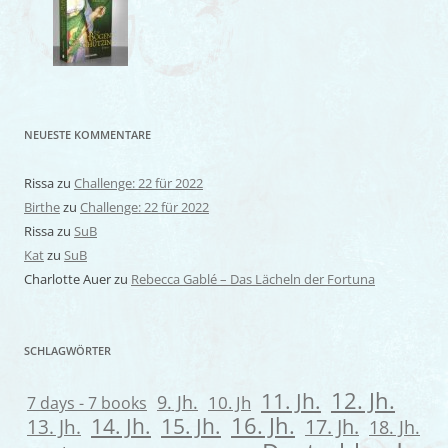
NEUESTE KOMMENTARE
Rissa
zu
Challenge: 22 für 2022
Birthe
zu
Challenge: 22 für 2022
Rissa
zu
SuB
Kat
zu
SuB
Charlotte Auer
zu
Rebecca Gablé – Das Lächeln der Fortuna
SCHLAGWÖRTER
12. Jh.
11. Jh.
9. Jh.
7 days - 7 books
10. Jh
16. Jh.
14. Jh.
15. Jh.
13. Jh.
17. Jh.
18. Jh.