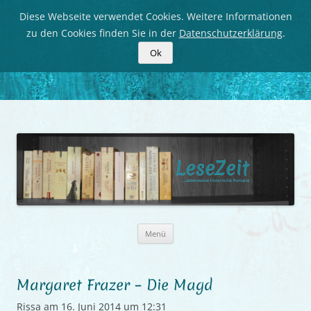
Diese Webseite verwendet Cookies. Weitere Informationen
zu den Cookies finden Sie in der
Datenschutzerklärung
.
Ok
LeseZeit
Seitenweise historische Romane
Zum
Menü
Inhalt
springen
Margaret Frazer – Die Magd
Rissa
am
16. Juni 2014 um 12:31