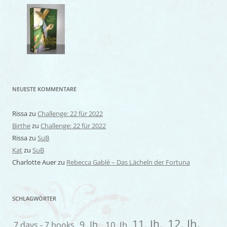
NEUESTE KOMMENTARE
Rissa
zu
Challenge: 22 für 2022
Birthe
zu
Challenge: 22 für 2022
Rissa
zu
SuB
Kat
zu
SuB
Charlotte Auer
zu
Rebecca Gablé – Das Lächeln der Fortuna
SCHLAGWÖRTER
12. Jh.
11. Jh.
9. Jh.
7 days - 7 books
10. Jh