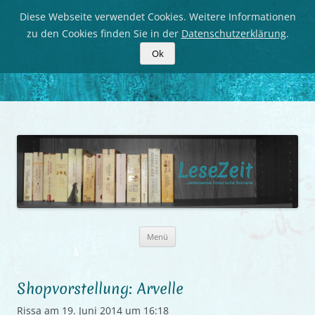
Diese Webseite verwendet Cookies. Weitere Informationen
zu den Cookies finden Sie in der
Datenschutzerklärung
.
Ok
LeseZeit
Seitenweise historische Romane
Zum
Menü
Inhalt
springen
Shopvorstellung: Arvelle
Rissa
am
19. Juni 2014 um 16:18