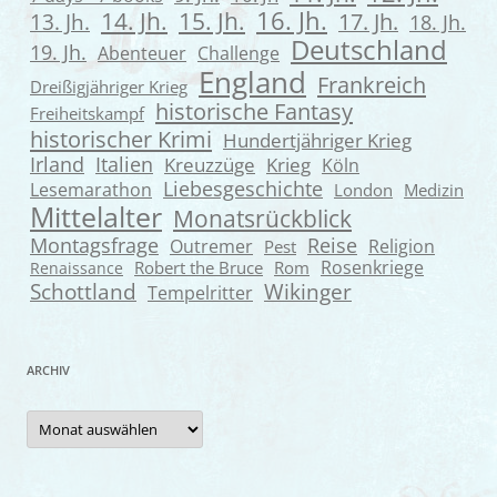
16. Jh.
14. Jh.
15. Jh.
13. Jh.
17. Jh.
18. Jh.
Deutschland
19. Jh.
Abenteuer
Challenge
England
Frankreich
Dreißigjähriger Krieg
historische Fantasy
Freiheitskampf
historischer Krimi
Hundertjähriger Krieg
Irland
Italien
Kreuzzüge
Krieg
Köln
Liebesgeschichte
Lesemarathon
London
Medizin
Mittelalter
Monatsrückblick
Montagsfrage
Reise
Outremer
Religion
Pest
Rosenkriege
Robert the Bruce
Rom
Renaissance
Wikinger
Schottland
Tempelritter
ARCHIV
Archiv