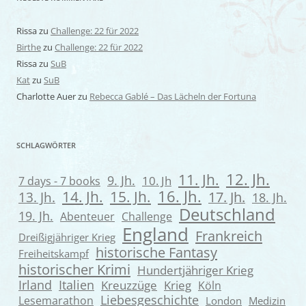
Rissa
zu
Challenge: 22 für 2022
Birthe
zu
Challenge: 22 für 2022
Rissa
zu
SuB
Kat
zu
SuB
Charlotte Auer
zu
Rebecca Gablé – Das Lächeln der Fortuna
SCHLAGWÖRTER
12. Jh.
11. Jh.
9. Jh.
7 days - 7 books
10. Jh
16. Jh.
14. Jh.
15. Jh.
13. Jh.
17. Jh.
18. Jh.
Deutschland
19. Jh.
Abenteuer
Challenge
England
Frankreich
Dreißigjähriger Krieg
historische Fantasy
Freiheitskampf
historischer Krimi
Hundertjähriger Krieg
Irland
Italien
Kreuzzüge
Krieg
Köln
Liebesgeschichte
Lesemarathon
London
Medizin