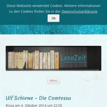
Diese Webseite verwendet Cookies. Weitere Informationen
zu den Cookies finden Sie in der
Datenschutzerklärung
.
Ok
LeseZeit
Seitenweise historische Romane
Zum
Menü
Inhalt
springen
Ulf Schiewe – Die Comtessa
Rissa
am
4. Oktober 2014 um 22:55