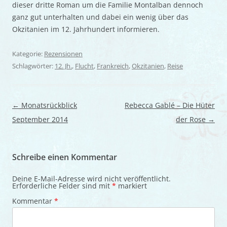
dieser dritte Roman um die Familie Montalban dennoch
ganz gut unterhalten und dabei ein wenig über das
Okzitanien im 12. Jahrhundert informieren.
Kategorie:
Rezensionen
Schlagwörter:
12. Jh.
,
Flucht
,
Frankreich
,
Okzitanien
,
Reise
Beitragsnavigation
←
Monatsrückblick
Rebecca Gablé – Die Hüter
September 2014
der Rose
→
Schreibe einen Kommentar
Deine E-Mail-Adresse wird nicht veröffentlicht.
Erforderliche Felder sind mit
*
markiert
Kommentar
*