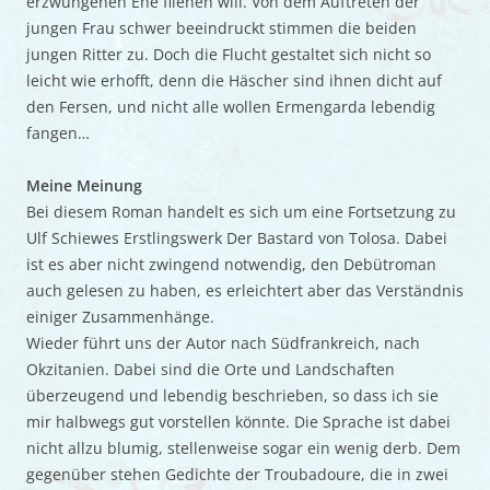
erzwungenen Ehe fliehen will. Von dem Auftreten der
jungen Frau schwer beeindruckt stimmen die beiden
jungen Ritter zu. Doch die Flucht gestaltet sich nicht so
leicht wie erhofft, denn die Häscher sind ihnen dicht auf
den Fersen, und nicht alle wollen Ermengarda lebendig
fangen…
Meine Meinung
Bei diesem Roman handelt es sich um eine Fortsetzung zu
Ulf Schiewes Erstlingswerk Der Bastard von Tolosa. Dabei
ist es aber nicht zwingend notwendig, den Debütroman
auch gelesen zu haben, es erleichtert aber das Verständnis
einiger Zusammenhänge.
Wieder führt uns der Autor nach Südfrankreich, nach
Okzitanien. Dabei sind die Orte und Landschaften
überzeugend und lebendig beschrieben, so dass ich sie
mir halbwegs gut vorstellen könnte. Die Sprache ist dabei
nicht allzu blumig, stellenweise sogar ein wenig derb. Dem
gegenüber stehen Gedichte der Troubadoure, die in zwei