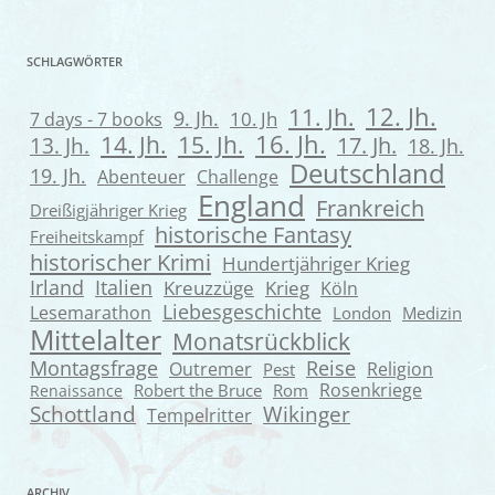
SCHLAGWÖRTER
12. Jh.
11. Jh.
9. Jh.
7 days - 7 books
10. Jh
16. Jh.
14. Jh.
15. Jh.
13. Jh.
17. Jh.
18. Jh.
Deutschland
19. Jh.
Abenteuer
Challenge
England
Frankreich
Dreißigjähriger Krieg
historische Fantasy
Freiheitskampf
historischer Krimi
Hundertjähriger Krieg
Irland
Italien
Kreuzzüge
Krieg
Köln
Liebesgeschichte
Lesemarathon
London
Medizin
Mittelalter
Monatsrückblick
Montagsfrage
Reise
Outremer
Religion
Pest
Rosenkriege
Robert the Bruce
Rom
Renaissance
Wikinger
Schottland
Tempelritter
ARCHIV