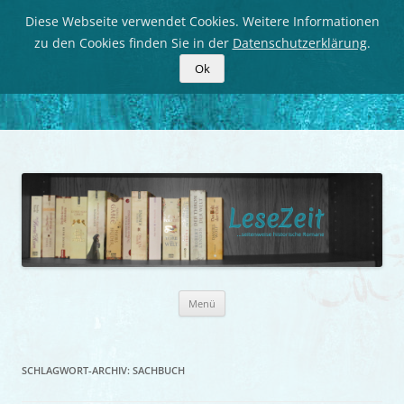
Diese Webseite verwendet Cookies. Weitere Informationen
zu den Cookies finden Sie in der
Datenschutzerklärung
.
Ok
LeseZeit
Seitenweise historische Romane
Zum
Menü
Inhalt
springen
SCHLAGWORT-ARCHIV:
SACHBUCH