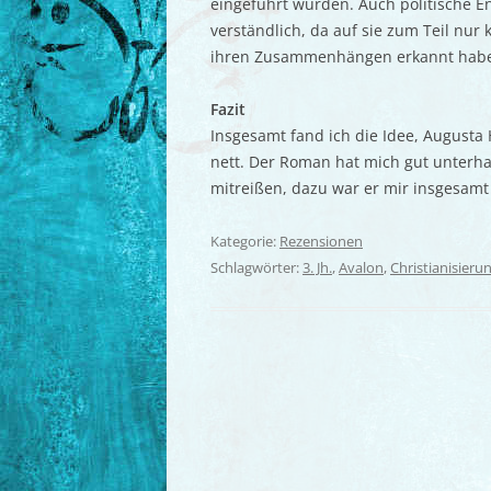
eingeführt wurden. Auch politische E
verständlich, da auf sie zum Teil nur
ihren Zusammenhängen erkannt habe, 
Fazit
Insgesamt fand ich die Idee, Augusta 
nett. Der Roman hat mich gut unterhal
mitreißen, dazu war er mir insgesamt 
Kategorie:
Rezensionen
Schlagwörter:
3. Jh.
,
Avalon
,
Christianisieru