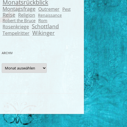
Monatsrückblick
Montagsfrage
Outremer
Pest
Reise
Religion
Renaissance
Robert the Bruce
Rom
Schottland
Rosenkriege
Wikinger
Tempelritter
ARCHIV
Archiv