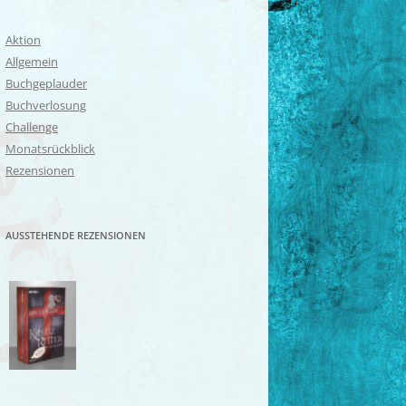
Aktion
Allgemein
Buchgeplauder
Buchverlosung
Challenge
Monatsrückblick
Rezensionen
AUSSTEHENDE REZENSIONEN