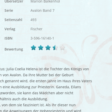
Übersetzer
Marion Balkenhol
Serie
Avalon Band 7
Seitenzahl
493
Verlag
Fischer
ISBN
3-596-16140-1
Bewertung
us: Julia Coelia Helena ist die Tochter des Königs von
von Avalon. Da ihre Mutter bei der Geburt
uch genannt wird, die ersten Jahre im Haus ihres Vaters
on eine Ausbildung zur Priesterin. Ganeda, Eilans
 geworden, sie kann das Mädchen aber nicht
hältnis auch die Ausbildung.
 von dem sie fasziniert ist. Als ihr dieser nun
en die Anweisungen der Hohepriesterin und wird