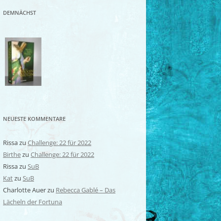
DEMNÄCHST
NEUESTE KOMMENTARE
Rissa
zu
Challenge: 22 für 2022
Birthe
zu
Challenge: 22 für 2022
Rissa
zu
SuB
Kat
zu
SuB
Charlotte Auer
zu
Rebecca Gablé – Das
Lächeln der Fortuna