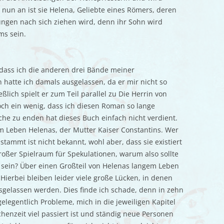
 nun an ist sie Helena, Geliebte eines Römers, deren
ngen nach sich ziehen wird, denn ihr Sohn wird
ms sein.
, dass ich die anderen drei Bände meiner
hatte ich damals ausgelassen, da er mir nicht so
ßlich spielt er zum Teil parallel zu Die Herrin von
och ein wenig, dass ich diesen Roman so lange
he zu enden hat dieses Buch einfach nicht verdient.
m Leben Helenas, der Mutter Kaiser Constantins. Wer
stammt ist nicht bekannt, wohl aber, dass sie existiert
roßer Spielraum für Spekulationen, warum also sollte
n sein? Über einen Großteil von Helenas langem Leben
. Hierbei bleiben leider viele große Lücken, in denen
sgelassen werden. Dies finde ich schade, denn in zehn
 gelegentlich Probleme, mich in die jeweiligen Kapitel
henzeit viel passiert ist und ständig neue Personen