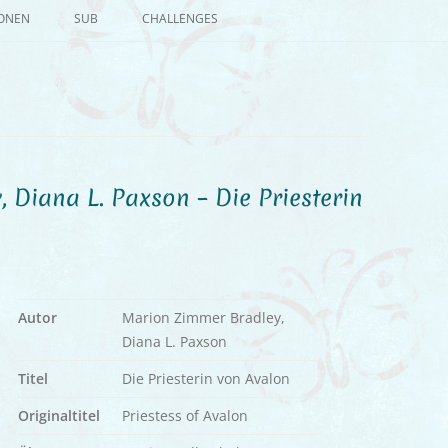
Zum
Inhalt
IONEN
SUB
CHALLENGES
springen
 Diana L. Paxson – Die Priesterin
Autor
Marion Zimmer Bradley,
Diana L. Paxson
Titel
Die Priesterin von Avalon
Originaltitel
Priestess of Avalon