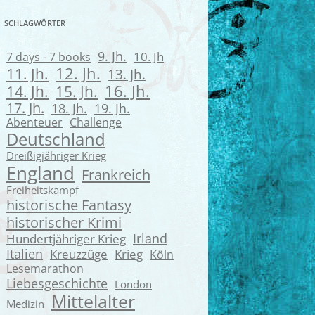
SCHLAGWÖRTER
9. Jh.
7 days - 7 books
10. Jh
12. Jh.
11. Jh.
13. Jh.
16. Jh.
14. Jh.
15. Jh.
17. Jh.
18. Jh.
19. Jh.
Abenteuer
Challenge
Deutschland
Dreißigjähriger Krieg
England
Frankreich
Freiheitskampf
historische Fantasy
historischer Krimi
Irland
Hundertjähriger Krieg
Italien
Kreuzzüge
Krieg
Köln
Lesemarathon
Liebesgeschichte
London
Mittelalter
Medizin