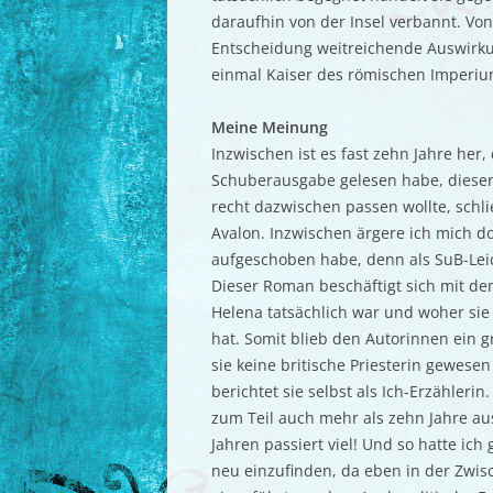
daraufhin von der Insel verbannt. Von
Entscheidung weitreichende Auswirku
einmal Kaiser des römischen Imperiu
Meine Meinung
Inzwischen ist es fast zehn Jahre her
Schuberausgabe gelesen habe, diesen 
recht dazwischen passen wollte, schlie
Avalon. Inzwischen ärgere ich mich d
aufgeschoben habe, denn als SuB-Leic
Dieser Roman beschäftigt sich mit de
Helena tatsächlich war und woher sie 
hat. Somit blieb den Autorinnen ein g
sie keine britische Priesterin gewese
berichtet sie selbst als Ich-Erzählerin
zum Teil auch mehr als zehn Jahre au
Jahren passiert viel! Und so hatte ich
neu einzufinden, da eben in der Zwisc