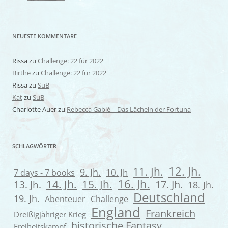
NEUESTE KOMMENTARE
Rissa
zu
Challenge: 22 für 2022
Birthe
zu
Challenge: 22 für 2022
Rissa
zu
SuB
Kat
zu
SuB
Charlotte Auer
zu
Rebecca Gablé – Das Lächeln der Fortuna
SCHLAGWÖRTER
12. Jh.
11. Jh.
9. Jh.
7 days - 7 books
10. Jh
16. Jh.
14. Jh.
15. Jh.
13. Jh.
17. Jh.
18. Jh.
Deutschland
19. Jh.
Abenteuer
Challenge
England
Frankreich
Dreißigjähriger Krieg
historische Fantasy
Freiheitskampf