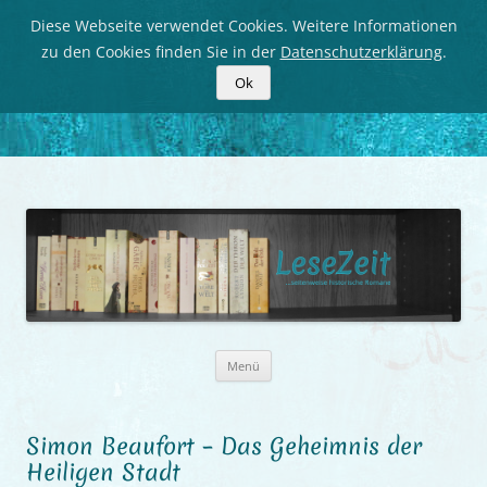
Diese Webseite verwendet Cookies. Weitere Informationen
zu den Cookies finden Sie in der
Datenschutzerklärung
.
Ok
LeseZeit
Seitenweise historische Romane
Zum
Menü
Inhalt
springen
Simon Beaufort – Das Geheimnis der
Heiligen Stadt