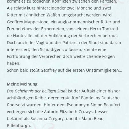
kommt es zu tödlichen Konflikten zwischen den Parteien.
Als relativ kurz hintereinander zwei Mönche und zwei
Ritter mit ähnlichen Waffen umgebracht werden, wird
Geoffrey Mappestone, ein anglo-normannischer Ritter und
Freund eines der Ermordeten, von seinem Herrn Tankred
de Hauteville mit der Aufklärung der Verbrechen betraut.
Doch auch der Vogt und der Patriarch der Stadt sind daran
interessiert, den Schuldigen zu fassen, könnte eine
Fortführung der Verbrechen doch weitreichende Folgen
haben.
Schon bald stößt Geoffrey auf die ersten Unstimmigkeiten…
Meine Meinung
Das Geheimnis der heiligen Stadt
ist der Auftakt einer bisher
achtbändigen Reihe, deren erste fünf Bände ins Deutsche
übersetzt wurden. Hinter dem Pseudonym Simon Beaufort
verbergen sich die Autorin Elizabeth Cruwys, besser
bekannt als Susanna Gregory, und ihr Mann Beau
Riffenburgh.