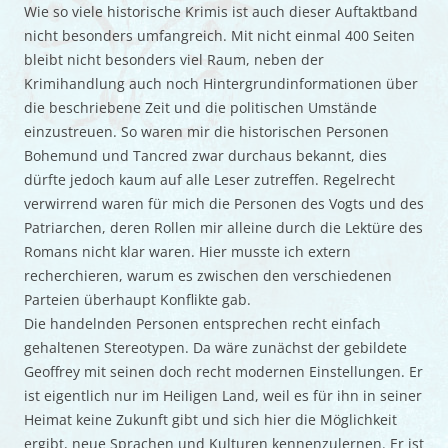
Wie so viele historische Krimis ist auch dieser Auftaktband
nicht besonders umfangreich. Mit nicht einmal 400 Seiten
bleibt nicht besonders viel Raum, neben der
Krimihandlung auch noch Hintergrundinformationen über
die beschriebene Zeit und die politischen Umstände
einzustreuen. So waren mir die historischen Personen
Bohemund und Tancred zwar durchaus bekannt, dies
dürfte jedoch kaum auf alle Leser zutreffen. Regelrecht
verwirrend waren für mich die Personen des Vogts und des
Patriarchen, deren Rollen mir alleine durch die Lektüre des
Romans nicht klar waren. Hier musste ich extern
recherchieren, warum es zwischen den verschiedenen
Parteien überhaupt Konflikte gab.
Die handelnden Personen entsprechen recht einfach
gehaltenen Stereotypen. Da wäre zunächst der gebildete
Geoffrey mit seinen doch recht modernen Einstellungen. Er
ist eigentlich nur im Heiligen Land, weil es für ihn in seiner
Heimat keine Zukunft gibt und sich hier die Möglichkeit
ergibt, neue Sprachen und Kulturen kennenzulernen. Er ist