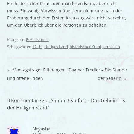
Ein historischer Krimi, den man lesen kann, aber nicht
muss. Ein wenig Vorwissen über Jerusalem kurz nach der
Eroberung durch den Ersten Kreuzzug wäre nicht verkehrt,
um den Überblick über die Personen zu behalten.
Kategorie:
Rezensionen
Schlagwörter:
12. Jh.
,
Heiliges Land
,
historischer Krimi
,
Jerusalem
Beitragsnavigation
←
Montagsfrage: Cliffhanger
Dagmar Trodler – Die Stunde
und offene Enden
der Seherin
→
3 Kommentare zu „
Simon Beaufort – Das Geheimnis
der Heiligen Stadt
“
Neyasha