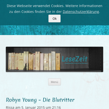
Diese Webseite verwendet Cookies. Weitere Informationen
zu den Cookies finden Sie in der
Datenschutzerklärung
.
Ok
LeseZeit
Seitenweise historische Romane
Zum
Menü
Inhalt
springen
Robyn Young – Die Blutritter
Rissa
am
5. Januar 2015 um 21:16