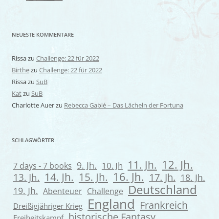
NEUESTE KOMMENTARE
Rissa
zu
Challenge: 22 für 2022
Birthe
zu
Challenge: 22 für 2022
Rissa
zu
SuB
Kat
zu
SuB
Charlotte Auer
zu
Rebecca Gablé – Das Lächeln der Fortuna
SCHLAGWÖRTER
12. Jh.
11. Jh.
9. Jh.
7 days - 7 books
10. Jh
16. Jh.
14. Jh.
15. Jh.
13. Jh.
17. Jh.
18. Jh.
Deutschland
19. Jh.
Abenteuer
Challenge
England
Frankreich
Dreißigjähriger Krieg
historische Fantasy
Freiheitskampf