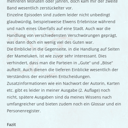
mehreren Monaten oder Jahren, doch kam mir der zweite
Band wesentlich zerstückelter vor.
Einzelne Episoden sind zudem leider nicht unbedingt
glaubwürdig, beispielsweise Elwens Erlebnisse während
und nach eines Überfalls auf eine Stadt. Auch war die
Handlung von verschiedensten Verschwörungen geprägt,
was dann doch ein wenig viel des Guten war.
Die Einblicke in die Gegenseite, in die Handlung auf Seiten
der Mameluken, ist wie zuvor sehr interessant. Dies
verhindert, dass man die Parteien in „Gute“ und „Böse“
aufteilt. Auch dienen die tieferen Einblicke wesentlich der
Verständnis der einzelnen Entscheidungen.
Zusatzinformationen wie ein Nachwort der Autorin, Karten
etc. gibt es leider in meiner Ausgabe (2. Auflage) noch
nicht, spätere Ausgaben sind da meines Wissens nach
umfangreicher und bieten zudem noch ein Glossar und ein
Personenregister.
Fazit