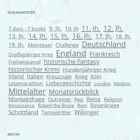
SCHLAGWÖRTER
12. Jh.
11. Jh.
9. Jh.
7 days - 7 books
10. Jh
16. Jh.
14. Jh.
15. Jh.
13. Jh.
17. Jh.
18. Jh.
Deutschland
19. Jh.
Abenteuer
Challenge
England
Frankreich
Dreißigjähriger Krieg
historische Fantasy
Freiheitskampf
historischer Krimi
Hundertjähriger Krieg
Irland
Italien
Kreuzzüge
Krieg
Köln
Liebesgeschichte
Lesemarathon
London
Medizin
Mittelalter
Monatsrückblick
Montagsfrage
Reise
Outremer
Religion
Pest
Rosenkriege
Robert the Bruce
Rom
Renaissance
Wikinger
Schottland
Tempelritter
ARCHIV