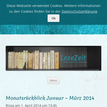
Diese Webseite verwendet Cookies. Weitere Informationen
zu den Cookies finden Sie in der
Datenschutzerklärung
.
Ok
LeseZeit
Seitenweise historische Romane
Zum
Menü
Inhalt
springen
Monatsrückblick Januar – März 2014
Rissa
am
1. April 2014 um 13:45