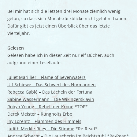
Bei mir hat sich die letzten drei Monate ziemlich wenig
getan, so dass sich Monatsrückblicke nicht gelohnt haben.
Dafür gibt es jetzt einen Überblick über das letzte
Vierteljahr.
Gelesen
Gelesen habe ich in dieser Zeit nur elf Bücher, auch
aufgrund einer Leseflaute:
Juliet Marillier – Flame of Sevenwaters
Ulf Schiewe – Das Schwert des Normannen
Rebecca Gablé – Das Lächeln der Fortuna
Sabine Wassermann – Die Wikingersklavin
Robyn Young – Rebell der Krone
*TOP*
Derek Meister – Rungholts Erbe
Iny Lorentz – Flammen des Himmels
Judith Merkle-Riley – Die Stimme
*Re-Read*
Andrea Schacht – Die Lauscherin im Beichtstuhl
*Re-Read*