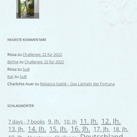
NEUESTE KOMMENTARE
Rissa
zu
Challenge: 22 für 2022
Birthe
zu
Challenge: 22 für 2022
Rissa
zu
SuB
Kat
zu
SuB
Charlotte Auer
zu
Rebecca Gablé – Das Lächeln der Fortuna
SCHLAGWÖRTER
12. Jh.
11. Jh.
9. Jh.
7 days - 7 books
10. Jh
16. Jh.
14. Jh.
15. Jh.
13. Jh.
17. Jh.
18. Jh.
Deutschland