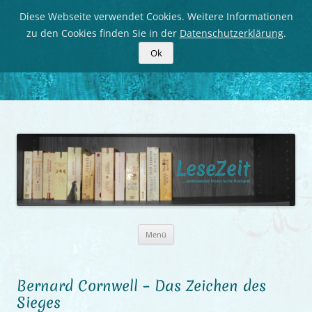
Diese Webseite verwendet Cookies. Weitere Informationen
zu den Cookies finden Sie in der
Datenschutzerklärung
.
Ok
LeseZeit
Seitenweise historische Romane
Zum
Menü
Inhalt
springen
Bernard Cornwell – Das Zeichen des
Sieges