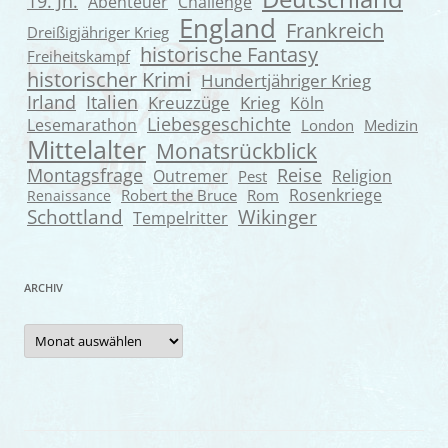
19. Jh.
Abenteuer
Challenge
England
Frankreich
Dreißigjähriger Krieg
historische Fantasy
Freiheitskampf
historischer Krimi
Hundertjähriger Krieg
Irland
Italien
Kreuzzüge
Krieg
Köln
Liebesgeschichte
Lesemarathon
London
Medizin
Mittelalter
Monatsrückblick
Montagsfrage
Reise
Outremer
Religion
Pest
Rosenkriege
Robert the Bruce
Rom
Renaissance
Wikinger
Schottland
Tempelritter
ARCHIV
Archiv