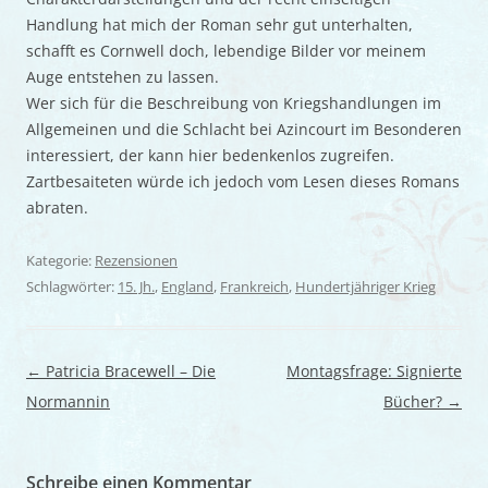
Handlung hat mich der Roman sehr gut unterhalten,
schafft es Cornwell doch, lebendige Bilder vor meinem
Auge entstehen zu lassen.
Wer sich für die Beschreibung von Kriegshandlungen im
Allgemeinen und die Schlacht bei Azincourt im Besonderen
interessiert, der kann hier bedenkenlos zugreifen.
Zartbesaiteten würde ich jedoch vom Lesen dieses Romans
abraten.
Kategorie:
Rezensionen
Schlagwörter:
15. Jh.
,
England
,
Frankreich
,
Hundertjähriger Krieg
Beitragsnavigation
←
Patricia Bracewell – Die
Montagsfrage: Signierte
Normannin
Bücher?
→
Schreibe einen Kommentar