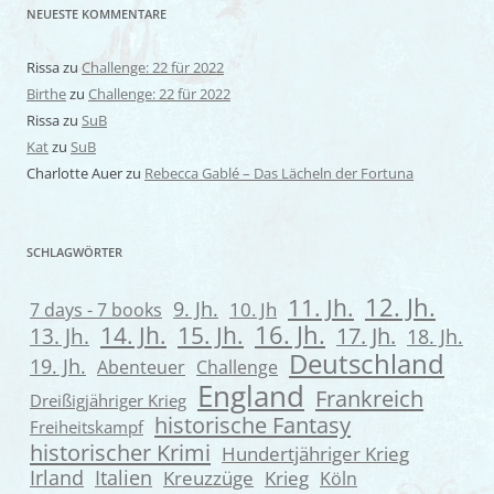
NEUESTE KOMMENTARE
Rissa
zu
Challenge: 22 für 2022
Birthe
zu
Challenge: 22 für 2022
Rissa
zu
SuB
Kat
zu
SuB
Charlotte Auer
zu
Rebecca Gablé – Das Lächeln der Fortuna
SCHLAGWÖRTER
12. Jh.
11. Jh.
9. Jh.
7 days - 7 books
10. Jh
16. Jh.
14. Jh.
15. Jh.
13. Jh.
17. Jh.
18. Jh.
Deutschland
19. Jh.
Abenteuer
Challenge
England
Frankreich
Dreißigjähriger Krieg
historische Fantasy
Freiheitskampf
historischer Krimi
Hundertjähriger Krieg
Irland
Italien
Kreuzzüge
Krieg
Köln