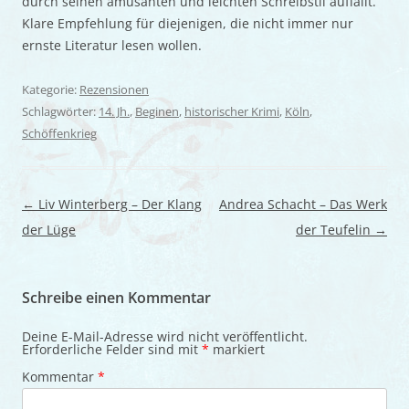
durch seinen amüsanten und leichten Schreibstil auffällt.
Klare Empfehlung für diejenigen, die nicht immer nur
ernste Literatur lesen wollen.
Kategorie:
Rezensionen
Schlagwörter:
14. Jh.
,
Beginen
,
historischer Krimi
,
Köln
,
Schöffenkrieg
Beitragsnavigation
←
Liv Winterberg – Der Klang
Andrea Schacht – Das Werk
der Lüge
der Teufelin
→
Schreibe einen Kommentar
Deine E-Mail-Adresse wird nicht veröffentlicht.
Erforderliche Felder sind mit
*
markiert
Kommentar
*