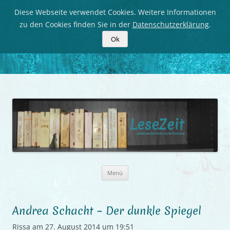
Diese Webseite verwendet Cookies. Weitere Informationen
zu den Cookies finden Sie in der
Datenschutzerklärung
.
Ok
LeseZeit
Seitenweise historische Romane
Zum
Menü
Inhalt
springen
Andrea Schacht – Der dunkle Spiegel
Rissa
am
27. August 2014 um 19:51