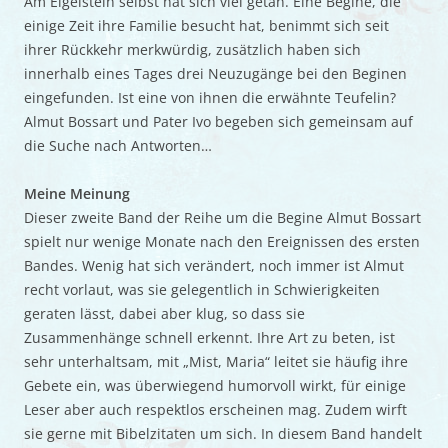
Am Eigelstein selbst hat sich viel getan. Eine Begine, die
einige Zeit ihre Familie besucht hat, benimmt sich seit
ihrer Rückkehr merkwürdig, zusätzlich haben sich
innerhalb eines Tages drei Neuzugänge bei den Beginen
eingefunden. Ist eine von ihnen die erwähnte Teufelin?
Almut Bossart und Pater Ivo begeben sich gemeinsam auf
die Suche nach Antworten…
Meine Meinung
Dieser zweite Band der Reihe um die Begine Almut Bossart
spielt nur wenige Monate nach den Ereignissen des ersten
Bandes. Wenig hat sich verändert, noch immer ist Almut
recht vorlaut, was sie gelegentlich in Schwierigkeiten
geraten lässt, dabei aber klug, so dass sie
Zusammenhänge schnell erkennt. Ihre Art zu beten, ist
sehr unterhaltsam, mit „Mist, Maria“ leitet sie häufig ihre
Gebete ein, was überwiegend humorvoll wirkt, für einige
Leser aber auch respektlos erscheinen mag. Zudem wirft
sie gerne mit Bibelzitaten um sich. In diesem Band handelt