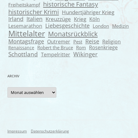
historische Fantasy
Freiheitskampf
historischer Krimi
Hundertjähriger Krieg
Irland
Italien
Kreuzzüge
Krieg
Köln
Liebesgeschichte
Lesemarathon
London
Medizin
Mittelalter
Monatsrückblick
Montagsfrage
Reise
Outremer
Religion
Pest
Rosenkriege
Robert the Bruce
Rom
Renaissance
Wikinger
Schottland
Tempelritter
ARCHIV
Archiv
Impressum
Datenschutzerklärung