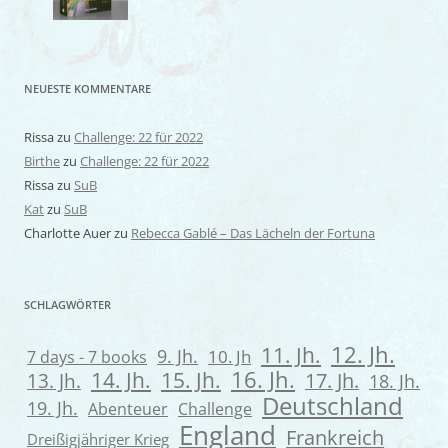
NEUESTE KOMMENTARE
Rissa
zu
Challenge: 22 für 2022
Birthe
zu
Challenge: 22 für 2022
Rissa
zu
SuB
Kat
zu
SuB
Charlotte Auer
zu
Rebecca Gablé – Das Lächeln der Fortuna
SCHLAGWÖRTER
12. Jh.
11. Jh.
9. Jh.
7 days - 7 books
10. Jh
16. Jh.
14. Jh.
15. Jh.
13. Jh.
17. Jh.
18. Jh.
Deutschland
19. Jh.
Abenteuer
Challenge
England
Frankreich
Dreißigjähriger Krieg