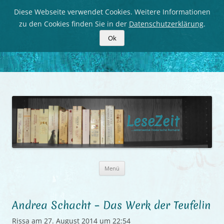
Diese Webseite verwendet Cookies. Weitere Informationen
zu den Cookies finden Sie in der
Datenschutzerklärung
.
Ok
LeseZeit
Seitenweise historische Romane
Zum
Menü
Inhalt
springen
Andrea Schacht – Das Werk der Teufelin
Rissa
am
27. August 2014 um 22:54