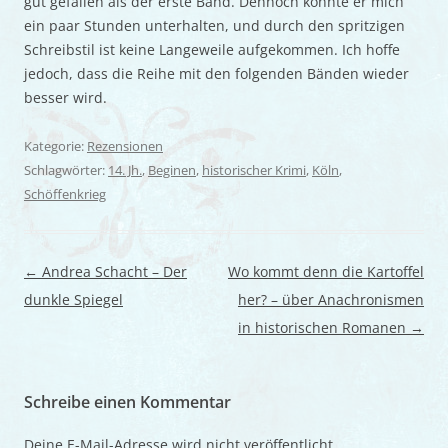
gut gefallen als der erste Band. Dennoch konnte er mich
ein paar Stunden unterhalten, und durch den spritzigen
Schreibstil ist keine Langeweile aufgekommen. Ich hoffe
jedoch, dass die Reihe mit den folgenden Bänden wieder
besser wird.
Kategorie:
Rezensionen
Schlagwörter:
14. Jh.
,
Beginen
,
historischer Krimi
,
Köln
,
Schöffenkrieg
Beitragsnavigation
←
Andrea Schacht – Der
Wo kommt denn die Kartoffel
dunkle Spiegel
her? – über Anachronismen
in historischen Romanen
→
Schreibe einen Kommentar
Deine E-Mail-Adresse wird nicht veröffentlicht.