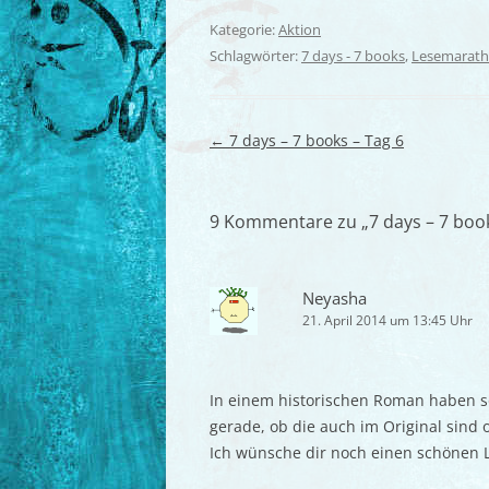
Kategorie:
Aktion
Schlagwörter:
7 days - 7 books
,
Lesemarat
Beitragsnavigation
←
7 days – 7 books – Tag 6
9 Kommentare zu „
7 days – 7 boo
Neyasha
21. April 2014 um 13:45 Uhr
In einem historischen Roman haben sol
gerade, ob die auch im Original sind 
Ich wünsche dir noch einen schönen 