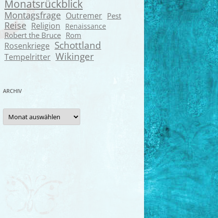
Monatsrückblick
Montagsfrage
Outremer
Pest
Reise
Religion
Renaissance
Robert the Bruce
Rom
Schottland
Rosenkriege
Wikinger
Tempelritter
ARCHIV
Archiv