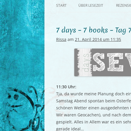
START
ÜBER LESEZEIT
REZENS
7 days – 7 books – Tag 
Rissa
am
21. April 2014 um 11:35
11:30 Uhr:
Tja, da wurde meine Planung doch ein
Samstag Abend spontan beim Osterfe
schönen Wetter einen ausgedehnten 
Wir waren Geocachen), und nach dem 
gespielt. Alles in Allem war es ein se
gerade ideal…