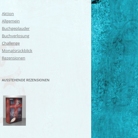
Aktion
Allgemein
Buchgeplauder
Buchverlosung
Challenge
Monatsrückblick
Rezensionen
AUSSTEHENDE REZENSIONEN