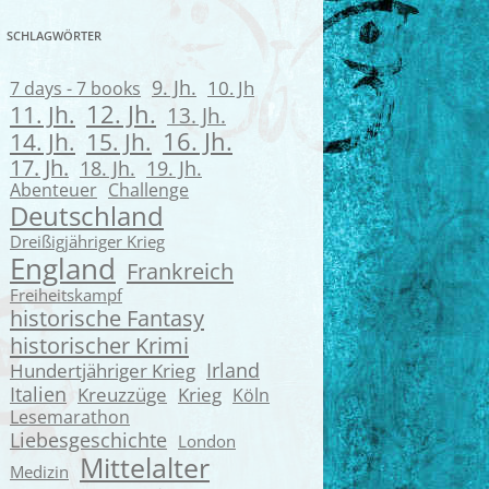
SCHLAGWÖRTER
9. Jh.
7 days - 7 books
10. Jh
12. Jh.
11. Jh.
13. Jh.
16. Jh.
14. Jh.
15. Jh.
17. Jh.
18. Jh.
19. Jh.
Abenteuer
Challenge
Deutschland
Dreißigjähriger Krieg
England
Frankreich
Freiheitskampf
historische Fantasy
historischer Krimi
Irland
Hundertjähriger Krieg
Italien
Kreuzzüge
Krieg
Köln
Lesemarathon
Liebesgeschichte
London
Mittelalter
Medizin