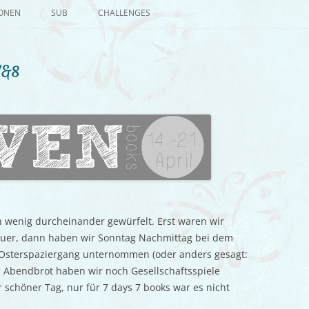
Zum
Inhalt
IONEN
SUB
CHALLENGES
springen
7&8
 wenig durcheinander gewürfelt. Erst waren wir
uer, dann haben wir Sonntag Nachmittag bei dem
Osterspaziergang unternommen (oder anders gesagt:
Abendbrot haben wir noch Gesellschaftsspiele
hr schöner Tag, nur für 7 days 7 books war es nicht