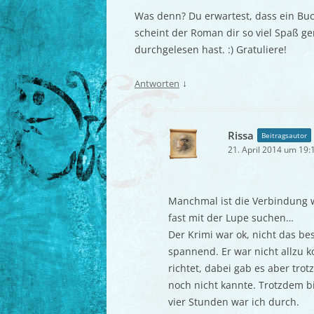
Was denn? Du erwartest, dass ein Buch
scheint der Roman dir so viel Spaß g
durchgelesen hast. :) Gratuliere!
↓
Antworten
Rissa
Beitragsautor
21. April 2014 um 19:
Manchmal ist die Verbindung w
fast mit der Lupe suchen…
Der Krimi war ok, nicht das bes
spannend. Er war nicht allzu k
richtet, dabei gab es aber trot
noch nicht kannte. Trotzdem bi
vier Stunden war ich durch.