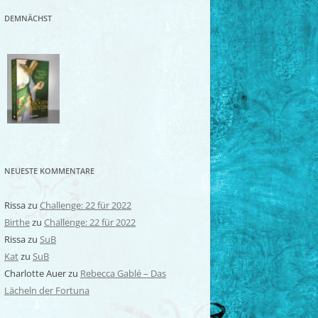
DEMNÄCHST
NEUESTE KOMMENTARE
Rissa
zu
Challenge: 22 für 2022
Birthe
zu
Challenge: 22 für 2022
Rissa
zu
SuB
Kat
zu
SuB
Charlotte Auer
zu
Rebecca Gablé – Das
Lächeln der Fortuna