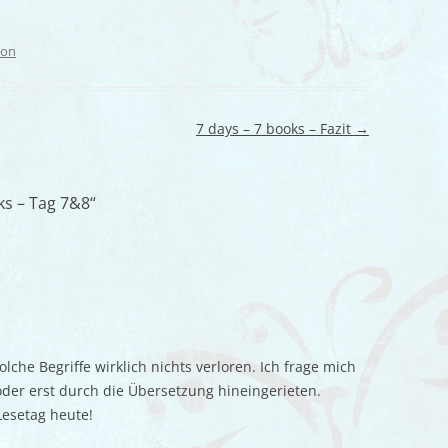
hon
7 days – 7 books – Fazit
→
ks – Tag 7&8
“
che Begriffe wirklich nichts verloren. Ich frage mich
oder erst durch die Übersetzung hineingerieten.
Lesetag heute!