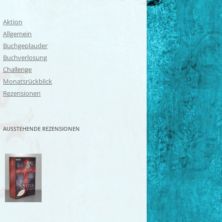
Aktion
Allgemein
Buchgeplauder
Buchverlosung
Challenge
Monatsrückblick
Rezensionen
AUSSTEHENDE REZENSIONEN