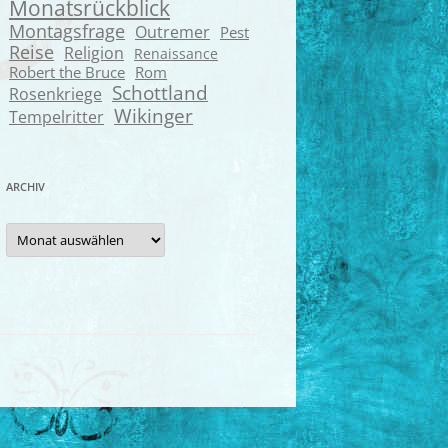
Monatsrückblick
Montagsfrage
Outremer
Pest
Reise
Religion
Renaissance
Robert the Bruce
Rom
Schottland
Rosenkriege
Wikinger
Tempelritter
ARCHIV
Archiv