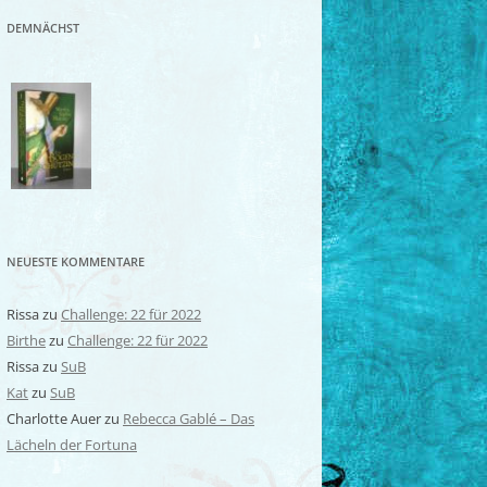
DEMNÄCHST
NEUESTE KOMMENTARE
Rissa
zu
Challenge: 22 für 2022
Birthe
zu
Challenge: 22 für 2022
Rissa
zu
SuB
Kat
zu
SuB
Charlotte Auer
zu
Rebecca Gablé – Das
Lächeln der Fortuna