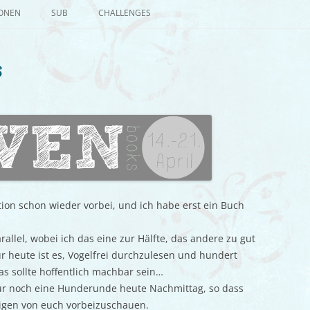
Zum
Inhalt
IONEN
SUB
CHALLENGES
springen
6
tion schon wieder vorbei, und ich habe erst ein Buch
arallel, wobei ich das eine zur Hälfte, das andere zu gut
ür heute ist es, Vogelfrei durchzulesen und hundert
das sollte hoffentlich machbar sein…
 nur noch eine Hunderunde heute Nachmittag, so dass
inigen von euch vorbeizuschauen.