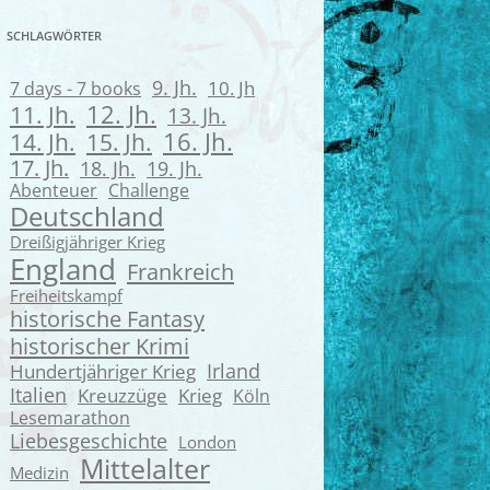
SCHLAGWÖRTER
9. Jh.
7 days - 7 books
10. Jh
12. Jh.
11. Jh.
13. Jh.
16. Jh.
14. Jh.
15. Jh.
17. Jh.
18. Jh.
19. Jh.
Abenteuer
Challenge
Deutschland
Dreißigjähriger Krieg
England
Frankreich
Freiheitskampf
historische Fantasy
historischer Krimi
Irland
Hundertjähriger Krieg
Italien
Kreuzzüge
Krieg
Köln
Lesemarathon
Liebesgeschichte
London
Mittelalter
Medizin