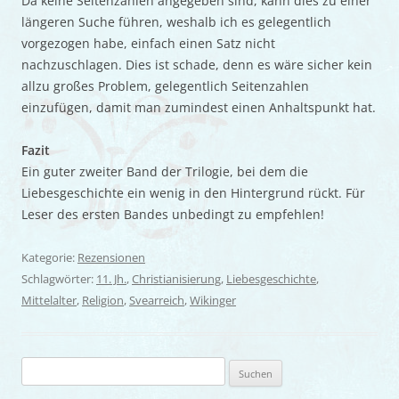
Da keine Seitenzahlen angegeben sind, kann dies zu einer
längeren Suche führen, weshalb ich es gelegentlich
vorgezogen habe, einfach einen Satz nicht
nachzuschlagen. Dies ist schade, denn es wäre sicher kein
allzu großes Problem, gelegentlich Seitenzahlen
einzufügen, damit man zumindest einen Anhaltspunkt hat.
Fazit
Ein guter zweiter Band der Trilogie, bei dem die
Liebesgeschichte ein wenig in den Hintergrund rückt. Für
Leser des ersten Bandes unbedingt zu empfehlen!
Kategorie:
Rezensionen
Schlagwörter:
11. Jh.
,
Christianisierung
,
Liebesgeschichte
,
Mittelalter
,
Religion
,
Svearreich
,
Wikinger
Suchen
nach: