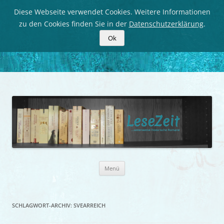
Diese Webseite verwendet Cookies. Weitere Informationen
zu den Cookies finden Sie in der
Datenschutzerklärung
.
Ok
LeseZeit
Seitenweise historische Romane
Zum
Menü
Inhalt
springen
SCHLAGWORT-ARCHIV:
SVEARREICH