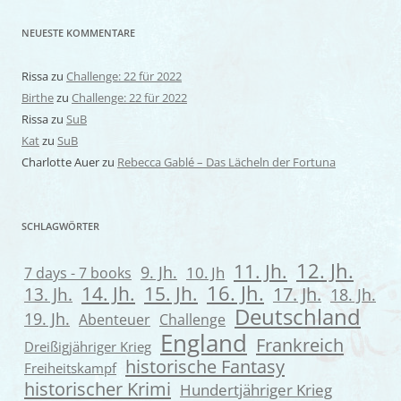
NEUESTE KOMMENTARE
Rissa
zu
Challenge: 22 für 2022
Birthe
zu
Challenge: 22 für 2022
Rissa
zu
SuB
Kat
zu
SuB
Charlotte Auer
zu
Rebecca Gablé – Das Lächeln der Fortuna
SCHLAGWÖRTER
12. Jh.
11. Jh.
9. Jh.
7 days - 7 books
10. Jh
16. Jh.
14. Jh.
15. Jh.
13. Jh.
17. Jh.
18. Jh.
Deutschland
19. Jh.
Abenteuer
Challenge
England
Frankreich
Dreißigjähriger Krieg
historische Fantasy
Freiheitskampf
historischer Krimi
Hundertjähriger Krieg