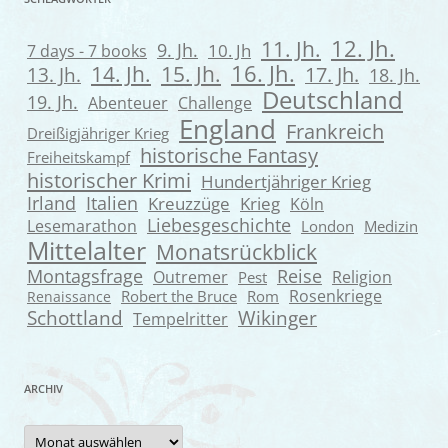
12. Jh.
11. Jh.
9. Jh.
7 days - 7 books
10. Jh
16. Jh.
14. Jh.
15. Jh.
13. Jh.
17. Jh.
18. Jh.
Deutschland
19. Jh.
Abenteuer
Challenge
England
Frankreich
Dreißigjähriger Krieg
historische Fantasy
Freiheitskampf
historischer Krimi
Hundertjähriger Krieg
Irland
Italien
Kreuzzüge
Krieg
Köln
Liebesgeschichte
Lesemarathon
London
Medizin
Mittelalter
Monatsrückblick
Montagsfrage
Reise
Outremer
Religion
Pest
Rosenkriege
Robert the Bruce
Rom
Renaissance
Wikinger
Schottland
Tempelritter
ARCHIV
Archiv