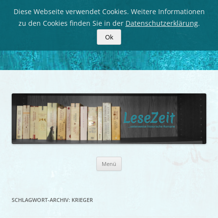
Diese Webseite verwendet Cookies. Weitere Informationen
zu den Cookies finden Sie in der
Datenschutzerklärung
.
Ok
LeseZeit
Seitenweise historische Romane
Zum
Menü
Inhalt
springen
SCHLAGWORT-ARCHIV:
KRIEGER