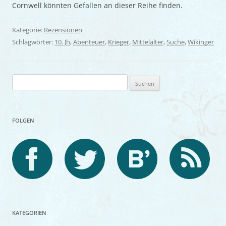
Cornwell könnten Gefallen an dieser Reihe finden.
Kategorie:
Rezensionen
Schlagwörter:
10. Jh
,
Abenteuer
,
Krieger
,
Mittelalter
,
Suche
,
Wikinger
Suchen
nach:
FOLGEN
KATEGORIEN