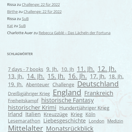
Rissa
zu
Challenge: 22 für 2022
Birthe
zu
Challenge: 22 für 2022
Rissa
zu
SuB
Kat
zu
SuB
Charlotte Auer
zu
Rebecca Gablé – Das Lächeln der Fortuna
SCHLAGWÖRTER
12. Jh.
11. Jh.
9. Jh.
7 days - 7 books
10. Jh
16. Jh.
14. Jh.
15. Jh.
13. Jh.
17. Jh.
18. Jh.
Deutschland
19. Jh.
Abenteuer
Challenge
England
Frankreich
Dreißigjähriger Krieg
historische Fantasy
Freiheitskampf
historischer Krimi
Hundertjähriger Krieg
Irland
Italien
Kreuzzüge
Krieg
Köln
Liebesgeschichte
Lesemarathon
London
Medizin
Mittelalter
Monatsrückblick