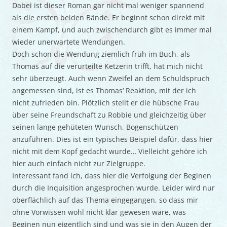
Dabei ist dieser Roman gar nicht mal weniger spannend
als die ersten beiden Bände. Er beginnt schon direkt mit
einem Kampf, und auch zwischendurch gibt es immer mal
wieder unerwartete Wendungen.
Doch schon die Wendung ziemlich früh im Buch, als
Thomas auf die verurteilte Ketzerin trifft, hat mich nicht
sehr überzeugt. Auch wenn Zweifel an dem Schuldspruch
angemessen sind, ist es Thomas‘ Reaktion, mit der ich
nicht zufrieden bin. Plötzlich stellt er die hübsche Frau
über seine Freundschaft zu Robbie und gleichzeitig über
seinen lange gehüteten Wunsch, Bogenschützen
anzuführen. Dies ist ein typisches Beispiel dafür, dass hier
nicht mit dem Kopf gedacht wurde… Vielleicht gehöre ich
hier auch einfach nicht zur Zielgruppe.
Interessant fand ich, dass hier die Verfolgung der Beginen
durch die Inquisition angesprochen wurde. Leider wird nur
oberflächlich auf das Thema eingegangen, so dass mir
ohne Vorwissen wohl nicht klar gewesen wäre, was
Beginen nun eigentlich sind und was sie in den Augen der