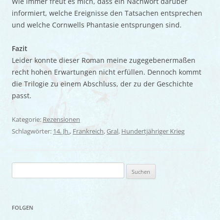
Wie immer freut es mich, dass ein Nachwort darüber
informiert, welche Ereignisse den Tatsachen entsprechen
und welche Cornwells Phantasie entsprungen sind.
Fazit
Leider konnte dieser Roman meine zugegebenermaßen
recht hohen Erwartungen nicht erfüllen. Dennoch kommt
die Trilogie zu einem Abschluss, der zu der Geschichte
passt.
Kategorie:
Rezensionen
Schlagwörter:
14. Jh.
,
Frankreich
,
Gral
,
Hundertjähriger Krieg
Suchen
nach:
FOLGEN