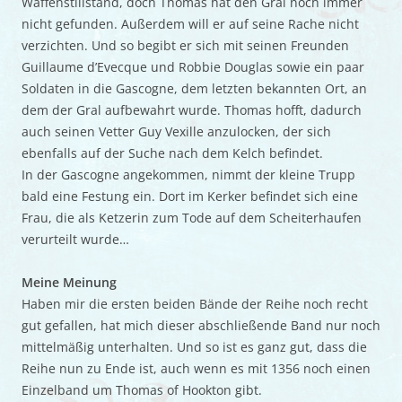
Waffenstillstand, doch Thomas hat den Gral noch immer
nicht gefunden. Außerdem will er auf seine Rache nicht
verzichten. Und so begibt er sich mit seinen Freunden
Guillaume d’Evecque und Robbie Douglas sowie ein paar
Soldaten in die Gascogne, dem letzten bekannten Ort, an
dem der Gral aufbewahrt wurde. Thomas hofft, dadurch
auch seinen Vetter Guy Vexille anzulocken, der sich
ebenfalls auf der Suche nach dem Kelch befindet.
In der Gascogne angekommen, nimmt der kleine Trupp
bald eine Festung ein. Dort im Kerker befindet sich eine
Frau, die als Ketzerin zum Tode auf dem Scheiterhaufen
verurteilt wurde…
Meine Meinung
Haben mir die ersten beiden Bände der Reihe noch recht
gut gefallen, hat mich dieser abschließende Band nur noch
mittelmäßig unterhalten. Und so ist es ganz gut, dass die
Reihe nun zu Ende ist, auch wenn es mit 1356 noch einen
Einzelband um Thomas of Hookton gibt.