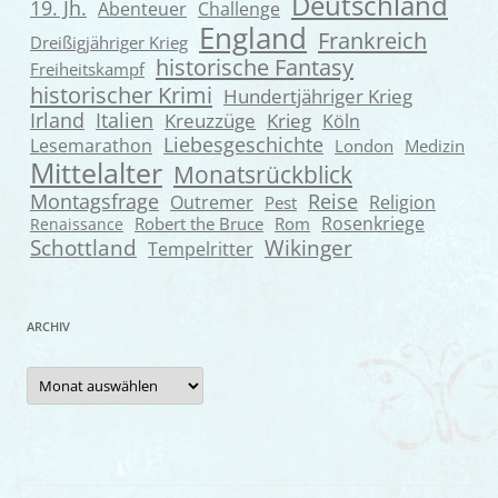
Deutschland
19. Jh.
Abenteuer
Challenge
England
Frankreich
Dreißigjähriger Krieg
historische Fantasy
Freiheitskampf
historischer Krimi
Hundertjähriger Krieg
Irland
Italien
Kreuzzüge
Krieg
Köln
Liebesgeschichte
Lesemarathon
London
Medizin
Mittelalter
Monatsrückblick
Montagsfrage
Reise
Outremer
Religion
Pest
Rosenkriege
Robert the Bruce
Rom
Renaissance
Wikinger
Schottland
Tempelritter
ARCHIV
Archiv