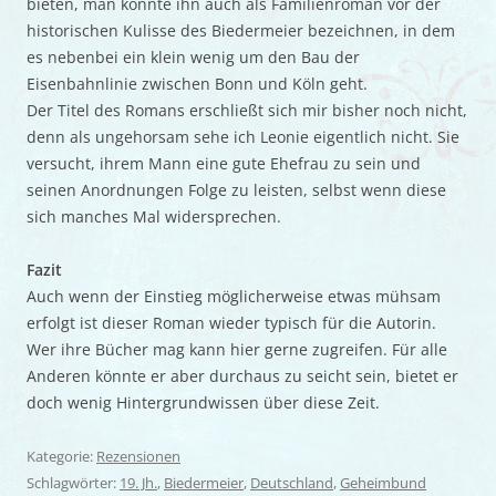
bieten, man könnte ihn auch als Familienroman vor der
historischen Kulisse des Biedermeier bezeichnen, in dem
es nebenbei ein klein wenig um den Bau der
Eisenbahnlinie zwischen Bonn und Köln geht.
Der Titel des Romans erschließt sich mir bisher noch nicht,
denn als ungehorsam sehe ich Leonie eigentlich nicht. Sie
versucht, ihrem Mann eine gute Ehefrau zu sein und
seinen Anordnungen Folge zu leisten, selbst wenn diese
sich manches Mal widersprechen.
Fazit
Auch wenn der Einstieg möglicherweise etwas mühsam
erfolgt ist dieser Roman wieder typisch für die Autorin.
Wer ihre Bücher mag kann hier gerne zugreifen. Für alle
Anderen könnte er aber durchaus zu seicht sein, bietet er
doch wenig Hintergrundwissen über diese Zeit.
Kategorie:
Rezensionen
Schlagwörter:
19. Jh.
,
Biedermeier
,
Deutschland
,
Geheimbund