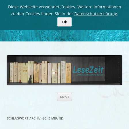
Diese Webseite verwendet Cookies. Weitere Informationen
zu den Cookies finden Sie in der
Datenschutzerklärung
.
Ok
LeseZeit
Seitenweise historische Romane
Zum
Menü
Inhalt
springen
SCHLAGWORT-ARCHIV:
GEHEIMBUND