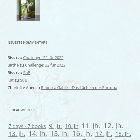
NEUESTE KOMMENTARE
Rissa
zu
Challenge: 22 für 2022
Birthe
zu
Challenge: 22 für 2022
Rissa
zu
SuB
Kat
zu
SuB
Charlotte Auer
zu
Rebecca Gablé – Das Lächeln der Fortuna
SCHLAGWÖRTER
12. Jh.
11. Jh.
9. Jh.
7 days - 7 books
10. Jh
16. Jh.
14. Jh.
15. Jh.
13. Jh.
17. Jh.
18. Jh.