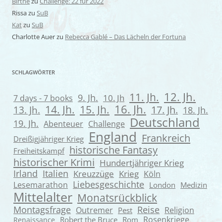
Birthe
zu
Challenge: 22 für 2022
Rissa
zu
SuB
Kat
zu
SuB
Charlotte Auer
zu
Rebecca Gablé – Das Lächeln der Fortuna
SCHLAGWÖRTER
12. Jh.
11. Jh.
9. Jh.
7 days - 7 books
10. Jh
16. Jh.
14. Jh.
15. Jh.
13. Jh.
17. Jh.
18. Jh.
Deutschland
19. Jh.
Abenteuer
Challenge
England
Frankreich
Dreißigjähriger Krieg
historische Fantasy
Freiheitskampf
historischer Krimi
Hundertjähriger Krieg
Irland
Italien
Kreuzzüge
Krieg
Köln
Liebesgeschichte
Lesemarathon
London
Medizin
Mittelalter
Monatsrückblick
Montagsfrage
Reise
Outremer
Religion
Pest
Rosenkriege
Robert the Bruce
Rom
Renaissance