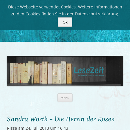
Diese Webseite verwendet Cookies. Weitere Informationen
zu den Cookies finden Sie in der
Datenschutzerklärung
.
Ok
LeseZeit
Seitenweise historische Romane
Zum
Menü
Inhalt
springen
Sandra Worth – Die Herrin der Rosen
Rissa
am
24. Juli 2013 um 16:43