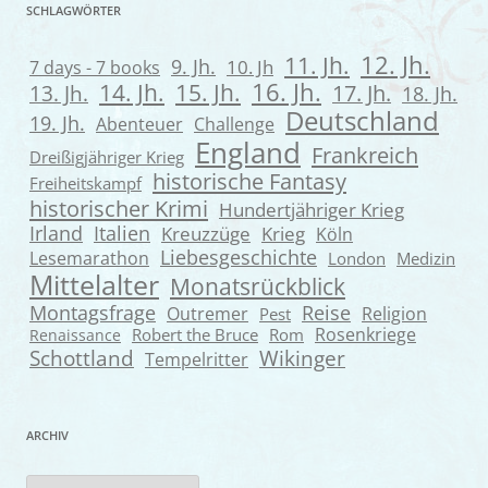
SCHLAGWÖRTER
12. Jh.
11. Jh.
9. Jh.
7 days - 7 books
10. Jh
16. Jh.
14. Jh.
15. Jh.
13. Jh.
17. Jh.
18. Jh.
Deutschland
19. Jh.
Abenteuer
Challenge
England
Frankreich
Dreißigjähriger Krieg
historische Fantasy
Freiheitskampf
historischer Krimi
Hundertjähriger Krieg
Irland
Italien
Kreuzzüge
Krieg
Köln
Liebesgeschichte
Lesemarathon
London
Medizin
Mittelalter
Monatsrückblick
Montagsfrage
Reise
Outremer
Religion
Pest
Rosenkriege
Robert the Bruce
Rom
Renaissance
Wikinger
Schottland
Tempelritter
ARCHIV
Archiv