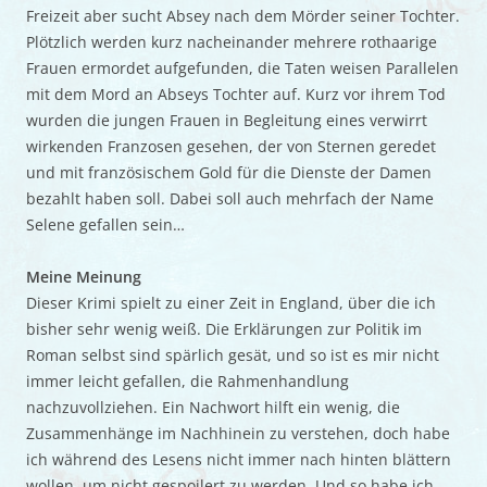
Freizeit aber sucht Absey nach dem Mörder seiner Tochter.
Plötzlich werden kurz nacheinander mehrere rothaarige
Frauen ermordet aufgefunden, die Taten weisen Parallelen
mit dem Mord an Abseys Tochter auf. Kurz vor ihrem Tod
wurden die jungen Frauen in Begleitung eines verwirrt
wirkenden Franzosen gesehen, der von Sternen geredet
und mit französischem Gold für die Dienste der Damen
bezahlt haben soll. Dabei soll auch mehrfach der Name
Selene gefallen sein…
Meine Meinung
Dieser Krimi spielt zu einer Zeit in England, über die ich
bisher sehr wenig weiß. Die Erklärungen zur Politik im
Roman selbst sind spärlich gesät, und so ist es mir nicht
immer leicht gefallen, die Rahmenhandlung
nachzuvollziehen. Ein Nachwort hilft ein wenig, die
Zusammenhänge im Nachhinein zu verstehen, doch habe
ich während des Lesens nicht immer nach hinten blättern
wollen, um nicht gespoilert zu werden. Und so habe ich