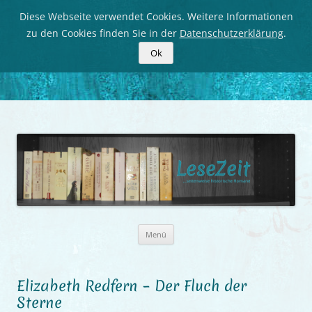
Diese Webseite verwendet Cookies. Weitere Informationen
zu den Cookies finden Sie in der
Datenschutzerklärung
.
Ok
LeseZeit
Seitenweise historische Romane
Zum
Menü
Inhalt
springen
Elizabeth Redfern – Der Fluch der
Sterne